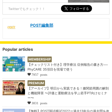
Twitterでもチェック！！
POST編集部
Popular articles
MEMBERSHIP
【チェックリスト付き】理学療法 症例報告の書き方──
PhyCARE 35項目を現場で使う
7957 posts
PREMIUM
【アーカイブ】明日から実践できる！膝関節周囲の解剖
と機能障害 〜評価と運動療法を学ぶ若手PT向けセミナ
ー〜
3831 posts
【無料】POST国試模試2022ー過去13年分の過去問を改