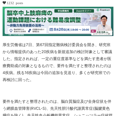
1232 posts
厚生労働省は7日、第67回指定難病検討委員会を開き、研究班
から情報提供のあった20疾病を新規追加の検討対象として審議
した。指定されれば、一定の重症度基準などを満たす患者が医
療費助成の対象となるもので、要件を満たすと整理されたのは
4疾病。残る16疾病は今回の追加を見送り、多くが研究班での
再検討に回った。
要件を満たすと整理されたのは、脳白質脳症及び全身症状を伴
う網膜血管障害(RVCL-S)、先天性胆汁酸代謝異常症(脳腱黄色
腫症を除く)、先天性血小板機能異常症、シュニッツラー症候群