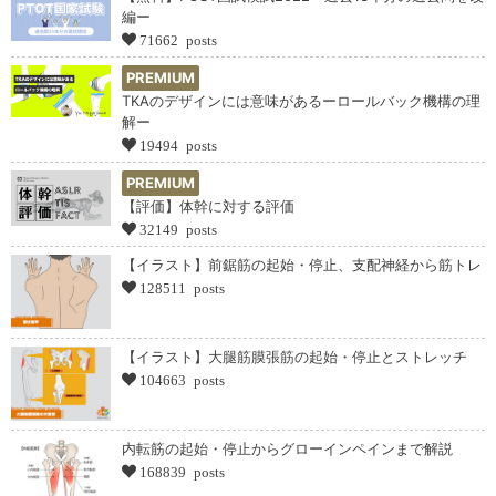
編ー
71662 posts
PREMIUM
TKAのデザインには意味があるーロールバック機構の理
解ー
19494 posts
PREMIUM
【評価】体幹に対する評価
32149 posts
【イラスト】前鋸筋の起始・停止、支配神経から筋トレ
128511 posts
【イラスト】大腿筋膜張筋の起始・停止とストレッチ
104663 posts
内転筋の起始・停止からグローインペインまで解説
168839 posts