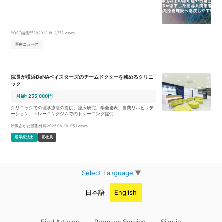
POST編集部
2023.12.18
2,773 views
医療ニュース
院長が横浜DeNAベイスターズのチームドクターを務めるクリニ
ック
月給: 255,000円
クリニックでの理学療法の提供、臨床研究、学会発表、自費リハビリテ
ーション、トレーニングジムでのトレーニング提供
所沢あかだ整形外科
2025.06.30
951 views
理学療法士
正社員
Select Language
▼
日本語
English
Find Articles
Premium Service
Sign in