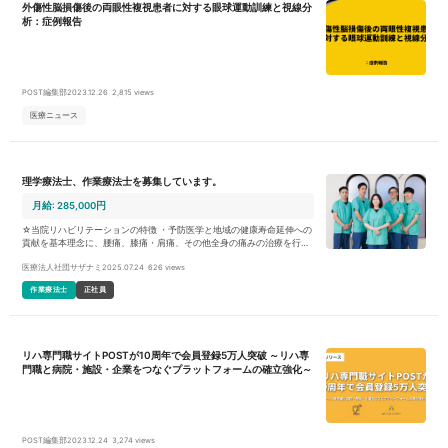
外傷性脳損傷後の両眼性複視患者に対する眼球運動訓練と視線分
析：症例報告
POST編集部
2023.12.26
2,815 views
医療ニュース
理学療法士、作業療法士を募集しています。
月給: 285,000円
☆当院リハビリテーションの特徴 ・予防医学と地域の健康寿命延伸への
貢献を基本理念に、腰痛、膝痛・肩痛、その他全身の痛みの治療を行っ
ています。 ・患者様とのコミュニケーションを重要視し、最適な運動療
医療法人社団サザナミ
2025.07.24
626 views
法で総合的なリハビリを行います。 ・院内勉強会や講習会などご自身の
スキルを磨く研修制度が充実しています。 ☆︎当施設のおすすめポイント
作業療法士
正社員
・腰痛や肩こりを始め、膝の痛みや骨折など幅広く整形疾患を学ぶこと
ができます。 ・勤務は曜日固定で、週休2.5日の他、祝祭日の休みがあ
ります。 ・主に20代～30代が活躍する明るく活気のある職場です。 ・
ブランクがある方もお仕事スタート可能！バイザーが丁寧に指導を行い
ます。 ☆こんな方を募集しています ・しっかりコミュニケーションを取
リハ専門職サイトPOSTが10周年で会員登録5万人突破 ～リハ専
り、患者様と向き合う治療を行いたい方。 ・明るい笑顔で元気にお仕事
門職と病院・施設・企業をつなぐプラットフォームの確立強化～
に取り組んでいただける方。 ・幅広い診療を学びながら、自分の技術を
磨いて行きたいという方。 ・患者様のバックグラウンドに応じたオーダ
ーメイド治療に興味をお持ちの方。
POST編集部
2023.12.24
3,274 views