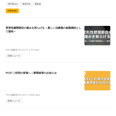
理学療法士
整形外科
運動器
PREMIUM
変形性膝関節症の痛みを和らげる ～新しい治療薬の創薬標的とし
て期待～
POST編集部
2023.12.27
2,731 views
医療ニュース
POSTご利用の皆様へ｜事業移管のお知らせ
POST編集部
2023.12.27
3,858 views
医療ニュース