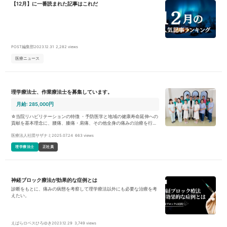
【12月】に一番読まれた記事はこれだ
POST編集部
2023.12.31
2,282 views
医療ニュース
理学療法士、作業療法士を募集しています。
月給: 285,000円
☆当院リハビリテーションの特徴 ・予防医学と地域の健康寿命延伸への
貢献を基本理念に、腰痛、膝痛・肩痛、その他全身の痛みの治療を行っ
ています。 ・患者様とのコミュニケーションを重要視し、最適な運動療
医療法人社団サザナミ
2025.07.24
663 views
法で総合的なリハビリを行います。 ・院内勉強会や講習会などご自身の
スキルを磨く研修制度が充実しています。 ☆︎当施設のおすすめポイント
理学療法士
正社員
・腰痛や肩こりを始め、膝の痛みや骨折など幅広く整形疾患を学ぶこと
ができます。 ・勤務は曜日固定で、週休2.5日の他、祝祭日の休みがあ
ります。 ・主に20代～30代が活躍する明るく活気のある職場です。 ・
ブランクがある方もお仕事スタート可能！バイザーが丁寧に指導を行い
ます。 ☆こんな方を募集しています ・しっかりコミュニケーションを取
神経ブロック療法が効果的な症例とは
り、患者様と向き合う治療を行いたい方。 ・明るい笑顔で元気にお仕事
に取り組んでいただける方。 ・幅広い診療を学びながら、自分の技術を
診断をもとに、痛みの病態を考察して理学療法以外にも必要な治療を考
磨いて行きたいという方。 ・患者様のバックグラウンドに応じたオーダ
えたい。
ーメイド治療に興味をお持ちの方。
えばらロペスひろゆき
2023.12.29
3,749 views