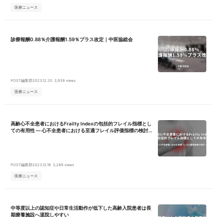
医療ニュース
診療報酬0.88％介護報酬1.59％プラス改定｜中医協総会
POST編集部
2023.12.20
3,939 views
医療ニュース
高齢心不全患者におけるFrailty Indexの包括的フレイル指標とし
ての有用性 ― 心不全患者における至適フレイル評価指標の検討
―
POST編集部
2023.12.19
3,289 views
医療ニュース
中等度以上の認知症や日常生活動作が低下した高齢入院患者は長
期療養施設へ退院しやすい