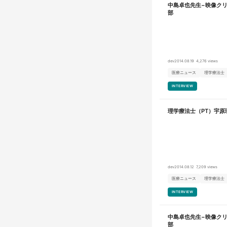
中島卓也先生−映像クリ
部
dev
2014.08.19
4,276 views
医療ニュース
理学療法士
INTERVIEW
理学療法士（PT）宇原
dev
2014.08.12
7,209 views
医療ニュース
理学療法士
INTERVIEW
中島卓也先生−映像クリ
部