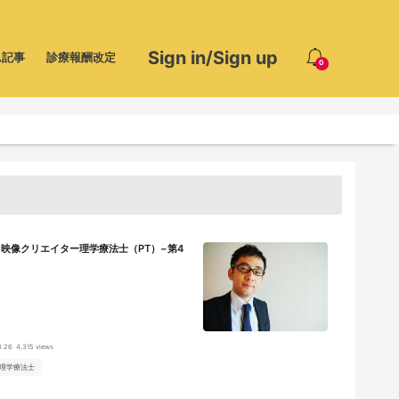
Sign in/Sign up
ム記事
診療報酬改定
0
映像クリエイター理学療法士（PT）−第4
8.26
4,315 views
理学療法士