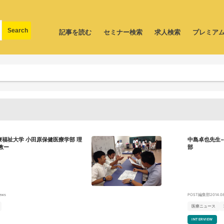
記事を読む
セミナー検索
求人検索
プレミア
福祉大学 小田原保健医療学部 理
中島卓也先生−
教ー
部
iews
POST編集部
2014.0
医療ニュース
INTERVIEW