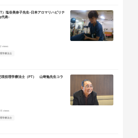
PT）塩谷美奈子先生-日本アロマリハビリテ
代表-
2 views
理学療法士
紀現役理学療法士（PT） 山㟢勉先生コラ
25 views
理学療法士