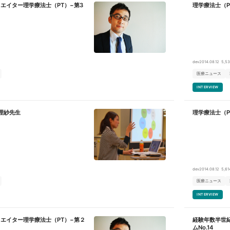
エイター理学療法士（PT）−第3
理学療法士（
dev
2014.08.12
5,53
医療ニュース
INTERVIEW
理紗先生
理学療法士（
dev
2014.08.12
5,61
医療ニュース
INTERVIEW
エイター理学療法士（PT）−第２
経験年数半世
ムNo.14