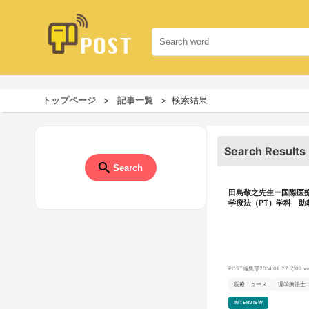
トップページ
記事一覧
検索結果
Search Results
Search
田島敬之先生ー国際医療
学療法（PT）学科 助
POST編集部
2014.08.27
7,103 v
医療ニュース
理学療法士
INTERVIEW