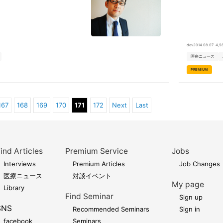
dev
2014.08.07
4,9
医療ニュース
PREMIUM
167
168
169
170
171
172
Next
Last
ind Articles
Premium Service
Jobs
Interviews
Premium Articles
Job Changes
医療ニュース
対談イベント
My page
Library
Find Seminar
Sign up
SNS
Recommended Seminars
Sign in
facebook
Seminars