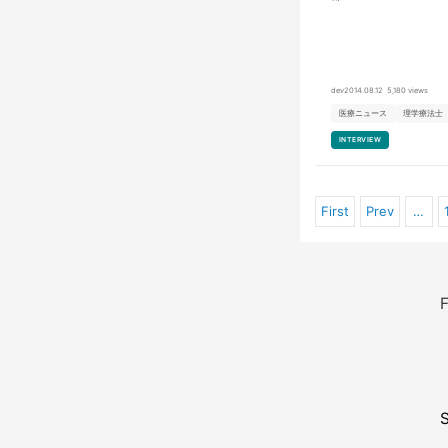
dev
2014.08.12
5,180 views
医療ニュース
理学療法士
INTERVIEW
First
Prev
…
F