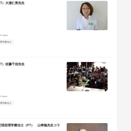
PT）大浦仁実先生
4 views
理学療法士
PT）佐藤千佳先生
4 views
理学療法士
紀現役理学療法士（PT） 山㟢勉先生コラ