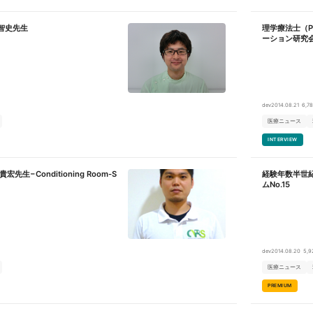
智史先生
理学療法士（
ーション研究会
dev
2014.08.21
6,78
医療ニュース
INTERVIEW
先生−Conditioning Room-S
経験年数半世
ムNo.15
dev
2014.08.20
5,9
医療ニュース
PREMIUM