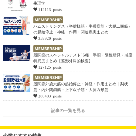
生理学
112113 posts
MEMBERSHIP
ハムストリングス（半腱様筋・半膜様筋・大腿二頭筋）
の起始停止・神経・作用・関連疾患まとめ
359920 posts
MEMBERSHIP
股関節のスペシャルテスト16種｜手順・陽性所見・感度
特異度まとめ【整形外科的検査】
127125 posts
MEMBERSHIP
股関節外旋六筋の起始停止・神経・作用まとめ｜梨状
筋・内外閉鎖筋・上下双子筋・大腿方形筋
260483 posts
記事の一覧を見る
企業おすすめ特集