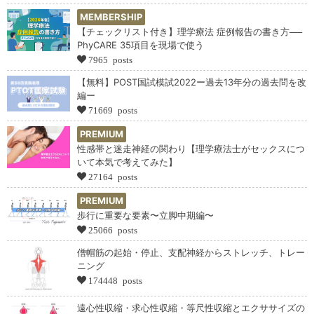
MEMBERSHIP
【チェックリスト付き】理学療法 症例報告の書き方──
PhyCARE 35項目を現場で使う
7965 posts
【無料】POST国試模試2022ー過去13年分の過去問を改
編ー
71669 posts
PREMIUM
性感帯と迷走神経の関わり【理学療法士がセックスにつ
いて本気で考えてみた】
27164 posts
PREMIUM
歩行に重要な要素〜立脚中期編〜
25066 posts
僧帽筋の起始・停止、支配神経からストレッチ、トレー
ニング
174448 posts
遠心性収縮・求心性収縮・等尺性収縮とエクササイズの