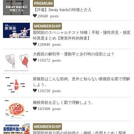
PREMIUM
【評価】Sway backの特徴と介入
20640 posts
MEMBERSHIP
股関節のスペシャルテスト16種｜手順・陽性所見・感度
特異度まとめ【整形外科的検査】
126940 posts
大殿筋の解剖学・運動学と歩行時の役割とは？
110272 posts
腓腹筋はこんな筋肉。意外と知らない腓腹筋を図で理解
しよう。
116150 posts
腕橈骨筋を正しく図で理解しよう。
163368 posts
MEMBERSHIP
股関節外旋六筋の起始停止・神経・作用まとめ｜梨状