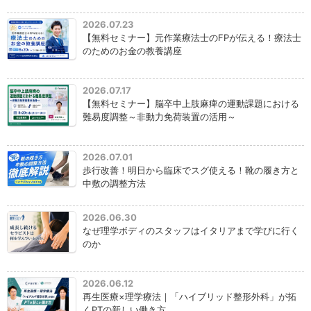
2026.07.23
【無料セミナー】元作業療法士のFPが伝える！療法士
のためのお金の教養講座
2026.07.17
【無料セミナー】脳卒中上肢麻痺の運動課題における
難易度調整～非動力免荷装置の活用～
2026.07.01
歩行改善！明日から臨床でスグ使える！靴の履き方と
中敷の調整方法
2026.06.30
なぜ理学ボディのスタッフはイタリアまで学びに行く
のか
2026.06.12
再生医療×理学療法｜「ハイブリッド整形外科」が拓
くPTの新しい働き方