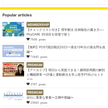
Popular articles
MEMBERSHIP
【チェックリスト付き】理学療法 症例報告の書き方──
PhyCARE 35項目を現場で使う
7930 posts
【無料】POST国試模試2022ー過去13年分の過去問を改
編ー
71645 posts
PREMIUM
【アーカイブ】明日から実践できる！膝関節周囲の解剖
と機能障害 〜評価と運動療法を学ぶ若手PT向けセミナ
ー〜
3797 posts
PREMIUM
歩行に重要な要素〜立脚中期編〜
25045 posts