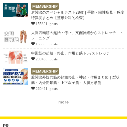
MEMBERSHIP
肩関節のスペシャルテスト28種｜手順・陽性所見・感度
特異度まとめ【整形外科的検査】
155391 posts
大腿四頭筋の起始・停止、支配神経からストレッチ、ト
レーニング
165558 posts
中殿筋の起始・停止、作用と筋トレ/ストレッチ
200468 posts
MEMBERSHIP
股関節外旋六筋の起始停止・神経・作用まとめ｜梨状
筋・内外閉鎖筋・上下双子筋・大腿方形筋
260461 posts
more
PR