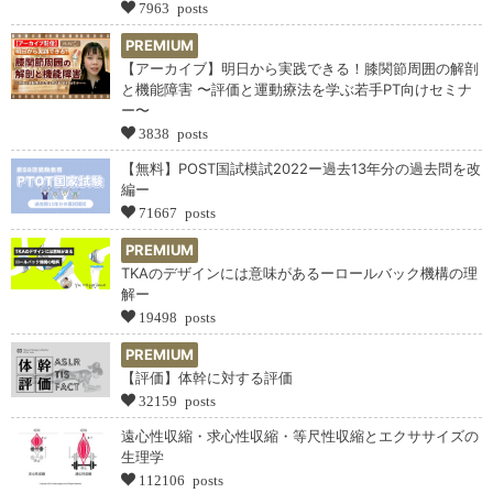
7963 posts
PREMIUM
【アーカイブ】明日から実践できる！膝関節周囲の解剖
と機能障害 〜評価と運動療法を学ぶ若手PT向けセミナ
ー〜
3838 posts
【無料】POST国試模試2022ー過去13年分の過去問を改
編ー
71667 posts
PREMIUM
TKAのデザインには意味があるーロールバック機構の理
解ー
19498 posts
PREMIUM
【評価】体幹に対する評価
32159 posts
遠心性収縮・求心性収縮・等尺性収縮とエクササイズの
生理学
112106 posts