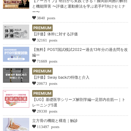
【アーカイブ】明日から実践できる！膝関節周囲の解剖
と機能障害 〜評価と運動療法を学ぶ若手PT向けセミナ
ー〜
3840 posts
PREMIUM
【評価】体幹に対する評価
32161 posts
【無料】POST国試模試2022ー過去13年分の過去問を改
編ー
71669 posts
PREMIUM
【評価】Sway backの特徴と介入
20673 posts
PREMIUM
【UG】基礎医学シリーズ解剖学編―足部内在筋―｜ト
レーニング5選
29330 posts
立方骨の機能と構造｜触診
113497 posts