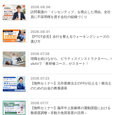
2026.08.06
訪問看護の「インセンティブ」を廃止した理由。全社
員に不採用権を渡す会社の組織づくり
2026.08.01
【PTOT必見】歩行を整えるウォーキングシューズの
選び方
2026.07.28
現職を続けながら、ピラティスインストラクターへ。l
ulutoで「夜研修コース」がスタート！
2026.07.23
【無料セミナー】元作業療法士のFPが伝える！療法士
のためのお金の教養講座
2026.07.17
【無料セミナー】脳卒中上肢麻痺の運動課題における
難易度調整～非動力免荷装置の活用～