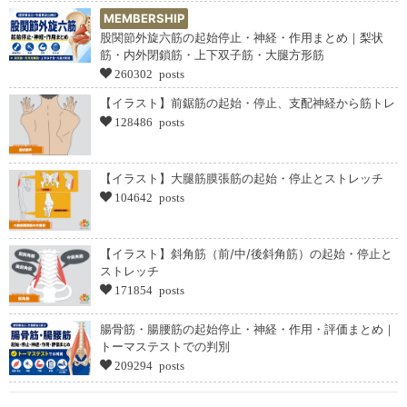
MEMBERSHIP
股関節外旋六筋の起始停止・神経・作用まとめ｜梨状
筋・内外閉鎖筋・上下双子筋・大腿方形筋
260302 posts
【イラスト】前鋸筋の起始・停止、支配神経から筋トレ
128486 posts
【イラスト】大腿筋膜張筋の起始・停止とストレッチ
104642 posts
【イラスト】斜角筋（前/中/後斜角筋）の起始・停止と
ストレッチ
171854 posts
腸骨筋・腸腰筋の起始停止・神経・作用・評価まとめ｜
トーマステストでの判別
209294 posts