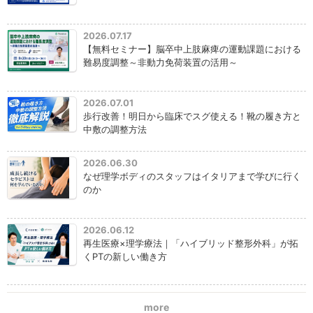
2026.07.17
【無料セミナー】脳卒中上肢麻痺の運動課題における
難易度調整～非動力免荷装置の活用～
2026.07.01
歩行改善！明日から臨床でスグ使える！靴の履き方と
中敷の調整方法
2026.06.30
なぜ理学ボディのスタッフはイタリアまで学びに行く
のか
2026.06.12
再生医療×理学療法｜「ハイブリッド整形外科」が拓
くPTの新しい働き方
more