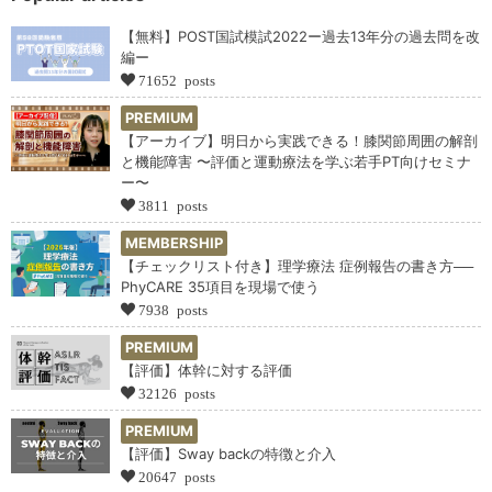
【無料】POST国試模試2022ー過去13年分の過去問を改
編ー
71652 posts
PREMIUM
【アーカイブ】明日から実践できる！膝関節周囲の解剖
と機能障害 〜評価と運動療法を学ぶ若手PT向けセミナ
ー〜
3811 posts
MEMBERSHIP
【チェックリスト付き】理学療法 症例報告の書き方──
PhyCARE 35項目を現場で使う
7938 posts
PREMIUM
【評価】体幹に対する評価
32126 posts
PREMIUM
【評価】Sway backの特徴と介入
20647 posts