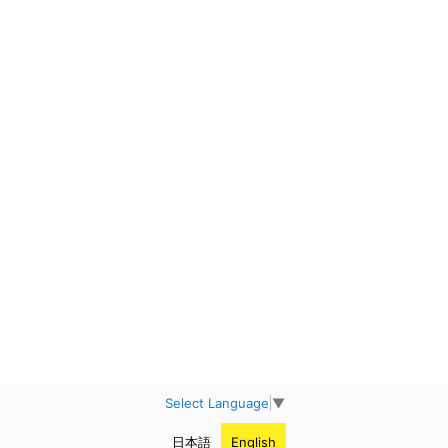
Select Language
▼
日本語
English