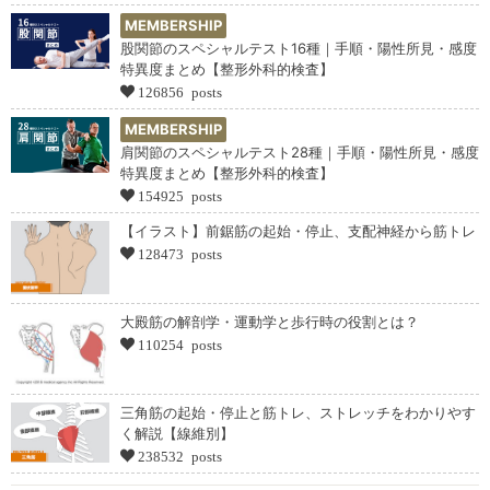
MEMBERSHIP
股関節のスペシャルテスト16種｜手順・陽性所見・感度
特異度まとめ【整形外科的検査】
126856 posts
MEMBERSHIP
肩関節のスペシャルテスト28種｜手順・陽性所見・感度
特異度まとめ【整形外科的検査】
154925 posts
【イラスト】前鋸筋の起始・停止、支配神経から筋トレ
128473 posts
大殿筋の解剖学・運動学と歩行時の役割とは？
110254 posts
三角筋の起始・停止と筋トレ、ストレッチをわかりやす
く解説【線維別】
238532 posts