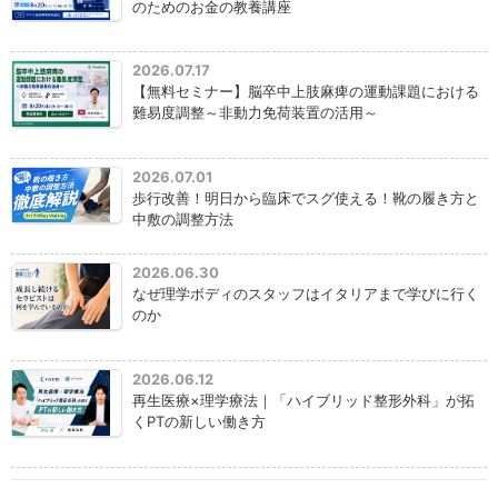
のためのお金の教養講座
2026.07.17
【無料セミナー】脳卒中上肢麻痺の運動課題における
難易度調整～非動力免荷装置の活用～
2026.07.01
歩行改善！明日から臨床でスグ使える！靴の履き方と
中敷の調整方法
2026.06.30
なぜ理学ボディのスタッフはイタリアまで学びに行く
のか
2026.06.12
再生医療×理学療法｜「ハイブリッド整形外科」が拓
くPTの新しい働き方