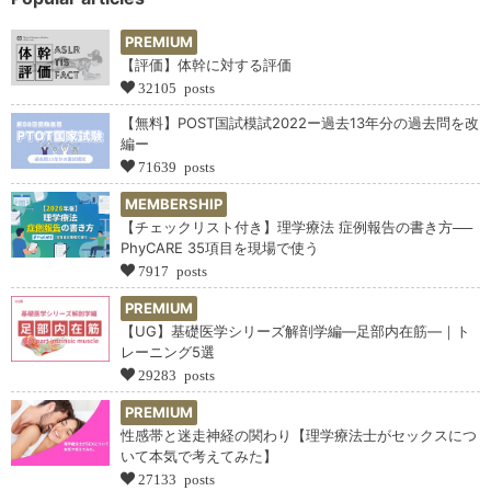
PREMIUM
【評価】体幹に対する評価
32105 posts
【無料】POST国試模試2022ー過去13年分の過去問を改
編ー
71639 posts
MEMBERSHIP
【チェックリスト付き】理学療法 症例報告の書き方──
PhyCARE 35項目を現場で使う
7917 posts
PREMIUM
【UG】基礎医学シリーズ解剖学編―足部内在筋―｜ト
レーニング5選
29283 posts
PREMIUM
性感帯と迷走神経の関わり【理学療法士がセックスにつ
いて本気で考えてみた】
27133 posts