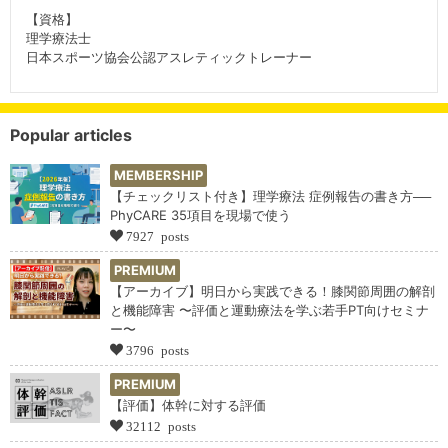
【資格】
理学療法士
日本スポーツ協会公認アスレティックトレーナー
Popular articles
MEMBERSHIP
【チェックリスト付き】理学療法 症例報告の書き方──
PhyCARE 35項目を現場で使う
7927 posts
PREMIUM
【アーカイブ】明日から実践できる！膝関節周囲の解剖
と機能障害 〜評価と運動療法を学ぶ若手PT向けセミナ
ー〜
3796 posts
PREMIUM
【評価】体幹に対する評価
32112 posts