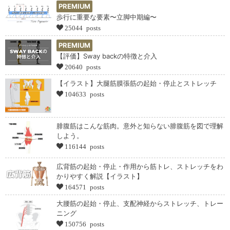
PREMIUM
歩行に重要な要素〜立脚中期編〜
25044 posts
PREMIUM
【評価】Sway backの特徴と介入
20640 posts
【イラスト】大腿筋膜張筋の起始・停止とストレッチ
104633 posts
腓腹筋はこんな筋肉。意外と知らない腓腹筋を図で理解
しよう。
116144 posts
広背筋の起始・停止・作用から筋トレ、ストレッチをわ
かりやすく解説【イラスト】
164571 posts
大腰筋の起始・停止、支配神経からストレッチ、トレー
ニング
150756 posts