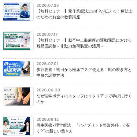
2026.07.23
【無料セミナー】元作業療法士のFPが伝える！療法士
のためのお金の教養講座
2026.07.17
【無料セミナー】脳卒中上肢麻痺の運動課題における
難易度調整～非動力免荷装置の活用～
2026.07.01
歩行改善！明日から臨床でスグ使える！靴の履き方と
中敷の調整方法
2026.06.30
なぜ理学ボディのスタッフはイタリアまで学びに行く
のか
2026.06.12
再生医療×理学療法｜「ハイブリッド整形外科」が拓
くPTの新しい働き方