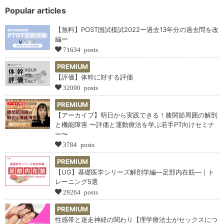
Popular articles
【無料】POST国試模試2022ー過去13年分の過去問を改
編ー
71634 posts
PREMIUM
【評価】体幹に対する評価
32090 posts
PREMIUM
【アーカイブ】明日から実践できる！膝関節周囲の解剖
と機能障害 〜評価と運動療法を学ぶ若手PT向けセミナ
ー〜
3784 posts
PREMIUM
【UG】基礎医学シリーズ解剖学編―足部内在筋―｜ト
レーニング5選
29264 posts
PREMIUM
性感帯と迷走神経の関わり【理学療法士がセックスにつ