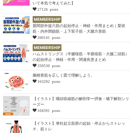
いて本気で考えてみた】
27126 posts
MEMBERSHIP
股関節外旋六筋の起始停止・神経・作用まとめ｜梨状
筋・内外閉鎖筋・上下双子筋・大腿方形筋
260141 posts
MEMBERSHIP
ハムストリングス（半腱様筋・半膜様筋・大腿二頭筋）
の起始停止・神経・作用・関連疾患まとめ
359530 posts
腕橈骨筋を正しく図で理解しよう。
163292 posts
【イラスト】咽頭収縮筋の解剖学ー摂食・嚥下解剖シリ
ーズー
104591 posts
【イラスト】脊柱起立筋群の起始・停止からストレッ
チ、筋トレ