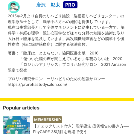
唐沢 彰太
2015年2月より自費のリハビリ施設「脳梗塞リハビリセンター」の
理学療法士として、脳卒中の方への施術を提供しています。
現在は事業部長として全体マネジメントに従事している一方で、脳
科学・神経心理学・認知心理学など様々な分野の知識を施術に取り
入れ日々臨床を追及しています。高次脳機能障害などの脳卒中や慢
性疼痛（特に線維筋痛症）に関する講演多数。
著書：「臨床は、とまらない」協同医書出版 2016
「傷ついた脳の声が聞こえているか」学芸みらい社 2020
「ロジカルアナリシス」プロリハ研究サロン 2021 Amazon
限定で発売
プロリハ研究サロン ーリハビリのための勉強サロンー
https://prorehastudysalon.com/
Popular articles
MEMBERSHIP
【チェックリスト付き】理学療法 症例報告の書き方──
PhyCARE 35項目を現場で使う