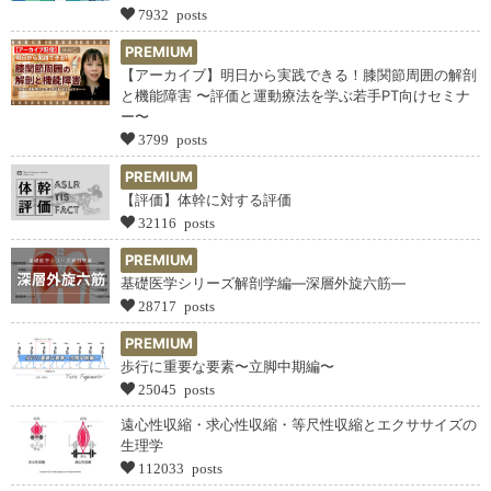
7932 posts
PREMIUM
【アーカイブ】明日から実践できる！膝関節周囲の解剖
と機能障害 〜評価と運動療法を学ぶ若手PT向けセミナ
ー〜
3799 posts
PREMIUM
【評価】体幹に対する評価
32116 posts
PREMIUM
基礎医学シリーズ解剖学編―深層外旋六筋―
28717 posts
PREMIUM
歩行に重要な要素〜立脚中期編〜
25045 posts
遠心性収縮・求心性収縮・等尺性収縮とエクササイズの
生理学
112033 posts