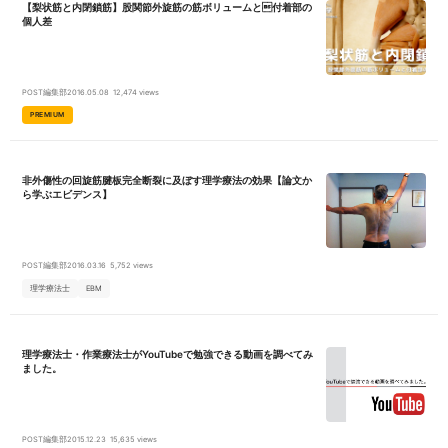
【梨状筋と内閉鎖筋】股関節外旋筋の筋ボリュームと付着部の
個人差
POST編集部
2016.05.08
12,474 views
PREMIUM
非外傷性の回旋筋腱板完全断裂に及ぼす理学療法の効果【論文か
ら学ぶエビデンス】
POST編集部
2016.03.16
5,752 views
理学療法士
EBM
理学療法士・作業療法士がYouTubeで勉強できる動画を調べてみ
ました。
POST編集部
2015.12.23
15,635 views