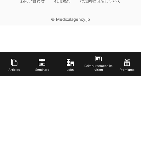
お問い合わせ
利用規約
特定商取引法について
お選びいただけます。年間休日120日以上も可能のため、自分らしい理
想の働き方ができます。 * がんばった分がしっかり評価される給与体系
です。 * 祝日出勤は選択制！訪問件数を増やし賞与のインセンティブで
収入を上げることも可能◎ ・地域の方々への訪問リハビリ業務 ・報告
© Medicalagency.jp
書、計画書作成 ・ベッド上でのリハビリ、屋外歩行等 ・会社業務（チー
ムの仕事）
Reimbursement Re
Articles
Seminars
Jobs
vision
Premiums