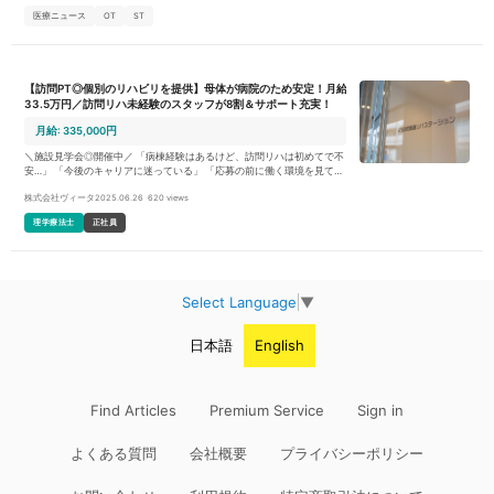
医療ニュース
OT
ST
【訪問PT◎個別のリハビリを提供】母体が病院のため安定！月給
33.5万円／訪問リハ未経験のスタッフが8割＆サポート充実！
月給: 335,000円
＼施設見学会◎開催中／ 「病棟経験はあるけど、訪問リハは初めてで不
安…」 「今後のキャリアに迷っている」 「応募の前に働く環境を見てみ
たい」 お気軽に楽しくお話しませんか？ 【WEB説明会開催中！】 * 元気
株式会社ヴィータ
2025.06.26
620 views
訪問看護リハステーションの取り組みやお仕事内容、勤務条件について
説明いたします。 * 事前準備はZoomアプリのインストールのみ！PCま
理学療法士
正社員
たはスマホよりお気軽にご参加ください。 ＊いずれも参加をご希望の場
合、ジョブメドレーよりご応募ください！ 日程や参加方法等の詳細を
お知らせします。 元気会グループとは * 元気会グループは療養病床を有
する横浜病院、訪問診療、訪問看護ステーション、NPO法人があり高齢
者を在宅から入院まで支援しています。 * 母体である横浜病院は身体拘
Select Language
▼
束ゼロ活動やユマニチュードなど最新の認知症ケアを実践しているほ
か、患者様・ご家族様の願いを叶える看護を提供しています。 * 2020年
6月に元気会グループの訪問看護ステーションが新規オープンしまし
日本語
English
た。とてもキレイで素敵なオフィスです！ * ご活用者様・ご家族様本位
のオーダーメイドリハの提供を目指しています。 元気訪問看護リハステ
ーションの特徴 * 「人生（Vita）を元気にする」を理念に、ご活用様や
そのご家族様が「こわくなく くるしくなく さびしくなく」在宅での生活
を送れるよう支援することを目指しています。 臨床経験4年目以上の方
Find Articles
Premium Service
Sign in
をお待ちしています * 入社後は先輩セラピストとの同行訪問によるOJT
研修を実施します。 * ユマニチュードインストラクターが在籍している
元気会グループだからこそ、最新の認知症ケアであるユマニチュード講
よくある質問
会社概要
プライバシーポリシー
習もグループ内で受講可能です。 * 地域専門職教育に力を入れているた
め、理学療法士としてだけでなく社会人としても成長できます。 ワーク
ライフバランスも充実 * お休みは【土日休み】または【水日休み】から