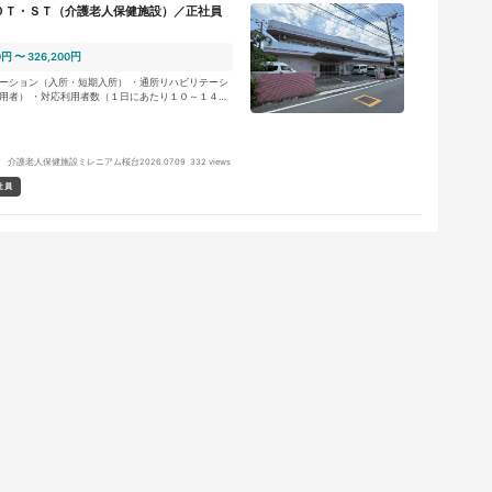
ＯＴ・ＳＴ（介護老人保健施設）／正社員
0円 〜 326,200円
ーション（入所・短期入所） ・通所リハビリテーシ
用者） ・対応利用者数（１日にあたり１０～１４
ビリテーション／集団リハビリテーションの提供 ・施
ト／地域に関連した委託業務等の対応を実施 ・個人
ハビリテーション科全体で利用者様の対応を実施 ・
務（家屋調査や担当者会議等）を段階的に担当して
 介護老人保健施設ミレニアム桜台
2026.07.09
332 views
３ヶ月の試用期間・研修期間を得て、進捗に応じ業務
社員