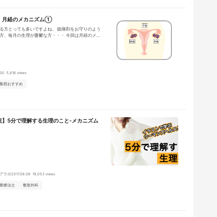
！月経のメカニズム①
る方とっても多いですよね。 鎮痛剤をお守りのよう
方、毎月の生理が憂鬱な方・・・ 今回は月経のメカ
経痛とその対処法を考えていきましょう！
.30
5,616 views
集部おすすめ
説】5分で理解する生理のこと-メカニズム
アラボ
2017.08.08
19,053 views
業療法士
整形外科