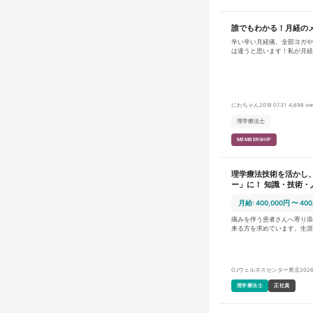
誰でもわかる！月経の
辛い辛い月経痛。全部ヨガや
は違うと思います！私が月経
大切にしていることをまとめ
にわちゃん
2018.07.31
4,698 vi
理学療法士
MEMBERSHIP
理学療法技術を活かし
ー」に！ 知識・技術
一緒に頂点を目指しま
月給: 400,000円 〜 400
痛みを伴う患者さんへ寄り添
来る方を求めています。生涯
誤しながら業務に取り組んで
し、「生涯ハッピー」を実現
い 理学療法士としての役割は、単に運動療法を行うという事ではな
く、全身を見ていく立場で患
OJウェルネスセンター東京
2026
術や専門知識のみに偏るので
人の患者さんを改善させるために尽力
理学療法士
正社員
務に向き合うだけでなく、「
るか」という視点を持って、
います。本気で取り組み、改