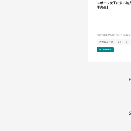
スポーツ女子に多い無
おります。 OJウェルネスセンターでは、ILC国際腰痛クリニックにて
治療、診察した方を対象に独
季先生】
施設になります。 主に腰部
おり、新たに介護度が高い患
んでいきます。 【OJウェルネスセンターの理念】 「健康寿命（健幸
寿命）を高める」ことを理念
しています！介護度をお持ち
インド医学を中心に鍼灸、メ
療法、美健幸プログラムの施
POST編集部
2015.08.26
6,943 
る」ことが昨今わかってきました。 当施設を心待ちに
者様をひとりでも多く受け入
医療ニュース
OT
ST
は、患者さんのお身体を【見
り】のため生活習慣、メンタ
INTERVIEW
チし、心身ともに健幸な身体
自宅でのセルフケアーを継続
だいております。 提携先のILC国際腰痛クリニック監修のもと、椎間
板変性や腰椎椎間板ヘルニア
り、運動療法だけでは症状の
療後のフォローアップとして
いった様々なプロフェッショ
F
ます。 ※健幸・・・人