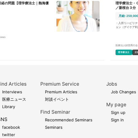
月経の問題【理学療法士｜熱海優
理学療法士・
自のウェルネスプログラムを行っている
／新桜台３分
疾患が起因となる症状の改善に取り組んで
者様を受け入れ、各施術の介入に取り組
月給: 259,00
としつつ、「腰痛治療効果100%」を目指
・入所リハビリテ
の患者様にも運動療法に加え東洋医学、
ョン（デイケア利
ディカルリラクゼーション、独自の食事
名） ・個別リハ
術を介入することで「介護度を下げられ
設内行事のサポー
views
しております患
担当制ではなくリ
れていきたいと考えており、 弊社で
書類業務や訪問業
医療法人財団秀行会
直し、自らの気づき、行動できる身体作
いただきます ・
ル面を含め、身体全体の症状にアプロー
を分配します
理学療法士
正
つくりを心がけております。患者様には
することを目標にリハビリに励んでいた
などの起因となる症状を改善するにあた
緩和が難しい症例が多数ある為、腰痛治
理学療法士、鍼灸師、美容師、調理師と
ナルが集結する唯一無二の施設でもあり
ind Articles
Premium Service
Jobs
生を健康な身体で幸せに生きること。
Interviews
Premium Articles
Job Changes
医療ニュース
対談イベント
My page
Library
Find Seminar
Sign up
SNS
Recommended Seminars
Sign in
facebook
Seminars
twitter