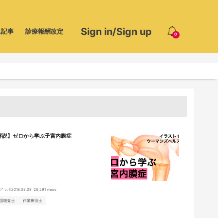
Sign in/Sign up
ム記事
診療報酬改定
0
解説】ゼロから学ぶ子宮内膜症
アラボ
2018.08.09
26,591 views
語聴覚士
作業療法士