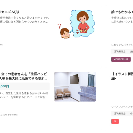
メカニズム③
誰でもわかる
理学療法で良くなると思いますか？ それ
生理痛に悩んでい
痛に悩む方と関わらせていただくときに
に持ち歩いている
ました！
ニズムを考え、月
ews
にわちゃん
2018.05
理学療法士
編
MEMBERSHIP
、全ての患者さんを「生涯ハッピ
【イラスト解
・人柄を最大限に活用できる場所で
編-
せんか。
,000円
い、自立した生活を送れるお手伝いが出
ハッピーを実現するために、日々試行錯
います。 我々と共に一緒に考え、実践
できるようにあなたの力をお貸しくださ
ウィメンズヘルスケ
者さんに向き合って頂きます。自身の技
理学療法士
作
.07.30
80 views
はなく、他部門との連携を図りながら一
して頂きます。 専門家として業
PR
どうすれば健幸寿命を高めることができ
柔軟に対応して頂けるような方を望んで
善率を上げていけるような方を募集して