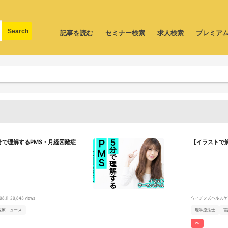
記事を読む
セミナー検索
求人検索
プレミア
で理解するPMS・月経困難症
【イラストで
08.11
20,843 views
ウィメンズヘルスケ
医療ニュース
理学療法士
言
PR