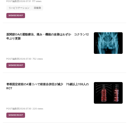
POST編集部
2026.07.31
177 views
リハビリテーション
回復期
MEMBERSHIP
股関節OAの運動療法、痛み・機能の改善はわずか コクラン12
年ぶり更新
POST編集部
2026.07.30
752 views
MEMBERSHIP
脊椎固定術前の4週リハで術後合併症が減少 75歳以上159人の
RCT
POST編集部
2026.07.30
220 views
MEMBERSHIP