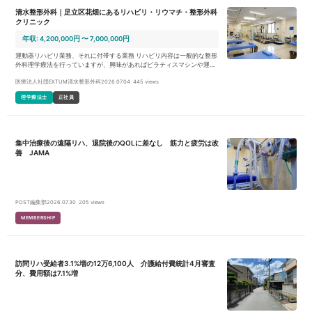
清水整形外科｜足立区花畑にあるリハビリ・リウマチ・整形外科
クリニック
年収: 4,200,000円 〜 7,000,000円
運動器リハビリ業務、それに付帯する業務 リハビリ内容は一般的な整形
外科理学療法を行っていますが、興味があればピラティスマシンや運動
器エコーなどの機器を常時使用することが可能で、局所〜全身と幅広く
医療法人社団EXTUM清水整形外科
2026.07.04
445 views
学び経験することのできる環境です。 年間休日130日以上と休日が多
く、有給休暇も取りやすいため、プライベートな時間を作りやすいのも
理学療法士
正社員
魅力です。 まだまだ患者様の満足度を向上させたいと考えています。
集中治療後の遠隔リハ、退院後のQOLに差なし 筋力と疲労は改
善 JAMA
POST編集部
2026.07.30
205 views
MEMBERSHIP
訪問リハ受給者3.1%増の12万6,100人 介護給付費統計4月審査
分、費用額は7.1%増