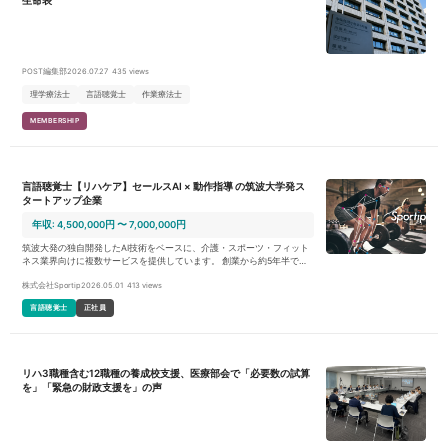
POST編集部
2026.07.27
435 views
理学療法士
言語聴覚士
作業療法士
MEMBERSHIP
言語聴覚士【リハケア】セールスAI × 動作指導 の筑波大学発ス
タートアップ企業
年収: 4,500,000円 〜 7,000,000円
筑波大発の独自開発したAI技術をベースに、介護・スポーツ・フィット
ネス業界向けに複数サービスを提供しています。 創業から約5年半で、A
Iの姿勢推定技術を事業のコアドライバーとして、さまざまな領域の事業
株式会社Sportip
2026.05.01
413 views
会社・自治体との連携や共同研究、実証実験を通じ、ヘルスケア領域の
新規事業を構築。得られた技術アセットをベースに、クライアントの声
言語聴覚士
正社員
を汎用的に拾い上げ、介護・スポーツ・フィットネス業界向けに複数サ
ービス（BtoB SaaS事業）を展開しています。 ■プロダクト例 ・Sportip
Pro：https://lp.sportip.ai/ AI姿勢分析・動作分析を活用し、適切なフォー
ム指導・運動指導をサポートするアプリ。整体/接骨院・介護施設・フィ
ットネスクラブ・病院・プロチームなどを対象にご利用いただいており
リハ3職種含む12職種の養成校支援、医療部会で「必要数の試算
ます。 ・リハケア： https://rehacareai.com/ 介護・デイサービス向け介
を」「緊急の財政支援を」の声
護支援アプリ。AI身体分析・訓練プランの自動生成から、最新の介護保
険制度やルールに則った効率的な業務支援を実現します。 ・Sportip Mot
ion 国内外のトップアスリート向けに、マーカーレスでパフォーマンス
分析ができるプロスポーツ・研究・産業用途のAIテクノロジーです。ス
ピーディーかつ高精度な3D分析の活用を可能とします。 【業務内容】