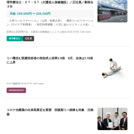
理学療法士・ＯＴ・ＳＴ（介護老人保健施設）／正社員／新桜台
３分
月給: 259,000円 〜 326,200円
・入所リハビリテーション（入所・短期入所） ・通所リハビリテーショ
ン（デイケア利用者） ・対応利用者数（１日にあたり１０～１４名） ・
個別リハビリテーション／集団リハビリテーションの提供 ・施設内行事
医療法人財団秀行会 介護老人保健施設ミレニアム桜台
2026.07.09
338 views
のサポート／地域に関連した委託業務等の対応を実施 ・個人担当制では
なくリハビリテーション科全体で利用者様の対応を実施 ・書類業務や訪
理学療法士
正社員
問業務（家屋調査や担当者会議等）を段階的に担当していただきます ・
３ヶ月の試用期間・研修期間を得て、進捗に応じ業務を分配します
リハ職含む医療技術者の有効求人倍率2.9倍 6月、全体は1.18倍
に上昇
POST編集部
2026.07.31
387 views
MEMBERSHIP
コロナ治療薬の出来高算定を要望 回復期リハ病棟も対象 日病
協