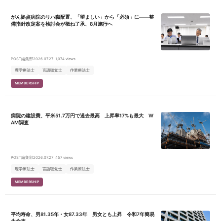
がん拠点病院のリハ職配置、「望ましい」から「必須」に――整
備指針改定案を検討会が概ね了承、8月施行へ
POST編集部
2026.07.27
1,074 views
理学療法士
言語聴覚士
作業療法士
MEMBERSHIP
病院の建設費、平米51.7万円で過去最高 上昇率17%も最大 W
AM調査
POST編集部
2026.07.27
457 views
理学療法士
言語聴覚士
作業療法士
MEMBERSHIP
平均寿命、男81.35年・女87.33年 男女とも上昇 令和7年簡易
生命表