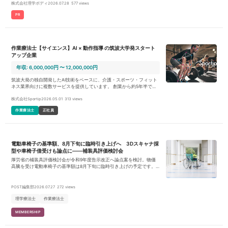
株式会社理学ボディ
2026.07.28
577 views
PR
作業療法士【サイエンス】AI × 動作指導 の筑波大学発スタート
アップ企業
年収: 6,000,000円 〜 12,000,000円
筑波大発の独自開発したAI技術をベースに、介護・スポーツ・フィット
ネス業界向けに複数サービスを提供しています。 創業から約5年半で、A
Iの姿勢推定技術を事業のコアドライバーとして、さまざまな領域の事業
株式会社Sportip
2026.05.01
313 views
会社・自治体との連携や共同研究、実証実験を通じ、ヘルスケア領域の
新規事業を構築。得られた技術アセットをベースに、クライアントの声
作業療法士
正社員
を汎用的に拾い上げ、介護・スポーツ・フィットネス業界向けに複数サ
ービス（BtoB SaaS事業）を展開しています。 ■プロダクト例 ・Sportip
Pro：https://lp.sportip.ai/ AI姿勢分析・動作分析を活用し、適切なフォー
ム指導・運動指導をサポートするアプリ。整体/接骨院・介護施設・フィ
ットネスクラブ・病院・プロチームなどを対象にご利用いただいており
電動車椅子の基準額、8月下旬に臨時引き上げへ 3Dスキャナ採
ます。 ・リハケア： https://rehacareai.com/ 介護・デイサービス向け介
型や車椅子借受けも論点に――補装具評価検討会
護支援アプリ。AI身体分析・訓練プランの自動生成から、最新の介護保
険制度やルールに則った効率的な業務支援を実現します。 ・Sportip Mot
厚労省の補装具評価検討会が令和9年度告示改正へ論点案を検討。物価
ion 国内外のトップアスリート向けに、マーカーレスでパフォーマンス
高騰を受け電動車椅子の基準額は8月下旬に臨時引き上げの予定です。3
分析ができるプロスポーツ・研究・産業用途のAIテクノロジーです。ス
Dスキャナ採型や車椅子借受けの対象化など、リハ職の臨床に関わる論
ピーディーかつ高精度な3D分析の活用を可能とします。 【業務内容】
点を整理しました。
エンジニア・プロダクトマネージャーと連携し、運動指導やスポーツ科
POST編集部
2026.07.27
272 views
学の専門家として様々な意見・提案を出しながら、AI動作解析サービス
の開発・運用を行う。大学・研究施設と連携し、共同研究を推進する。
理学療法士
作業療法士
【業務詳細】 - AI動作解析アプリの新規機能の開発仕様作成 - 介護・ヘ
ルスケア領域に関わるプロダクト企画 - 協力大学との共同研究の推進 -
MEMBERSHIP
プロダクト企画やカスタマーサクセスにつながる科学的知見の収集/提供