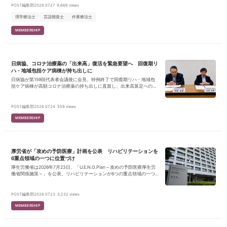
リハケアのB2B SaaSプロダクトのセールスメンバーとしてのアサイン
POST編集部
2026.07.27
9,666 views
を想定しています。 メインクライアントはリハビリ・介護事業者となる
ため、対象顧客に対してのセールス活動から、将来的にはCS、IS組織の
理学療法士
言語聴覚士
作業療法士
立ち上げ、The Model型の組織構築など幅広い業務と裁量をお任せいた
します。
MEMBERSHIP
日病協、コロナ治療薬の「出来高」復活を緊急要望へ 回復期リ
ハ・地域包括ケア病棟が持ち出しに
日病協が第159回代表者会議後に会見。特例終了で回復期リハ・地域包
括ケア病棟が高額コロナ治療薬の持ち出しに直面し、出来高算定への見
直しを7月中に厚労相へ要望。材料逆ざや・地域医療構想・骨太方針202
6も報告。
POST編集部
2026.07.24
559 views
MEMBERSHIP
厚労省が「攻めの予防医療」計画を公表 リハビリテーションを
6重点領域の一つに位置づけ
厚生労働省は2026年7月23日、「U.E.N.O.Plan～攻めの予防医療厚生労
働省関係施策～」を公表。リハビリテーションが6つの重点領域の一つ
に位置づけられ、参加支援ポータルサイト等の作成などの施策が示され
ました。
POST編集部
2026.07.23
3,232 views
MEMBERSHIP