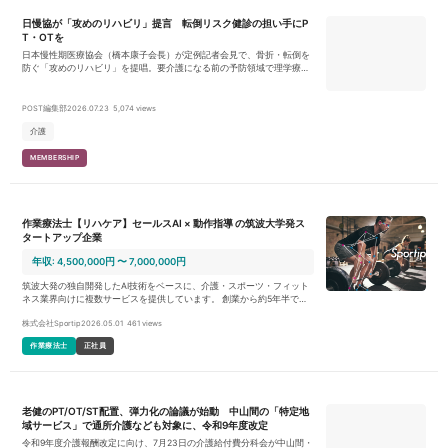
日慢協が「攻めのリハビリ」提言 転倒リスク健診の担い手にP
T・OTを
日本慢性期医療協会（橋本康子会長）が定例記者会見で、骨折・転倒を
防ぐ「攻めのリハビリ」を提唱。要介護になる前の予防領域で理学療法
士・作業療法士を「転倒リスク健診」の担い手に位置づける4提言を示
しました。厚労省のリハビリテーション統括調整室の動きとも重なり、
PT・OT法見直しも視野に入ります。
POST編集部
2026.07.23
5,074 views
介護
MEMBERSHIP
作業療法士【リハケア】セールスAI × 動作指導 の筑波大学発ス
タートアップ企業
年収: 4,500,000円 〜 7,000,000円
筑波大発の独自開発したAI技術をベースに、介護・スポーツ・フィット
ネス業界向けに複数サービスを提供しています。 創業から約5年半で、A
Iの姿勢推定技術を事業のコアドライバーとして、さまざまな領域の事業
株式会社Sportip
2026.05.01
461 views
会社・自治体との連携や共同研究、実証実験を通じ、ヘルスケア領域の
新規事業を構築。得られた技術アセットをベースに、クライアントの声
作業療法士
正社員
を汎用的に拾い上げ、介護・スポーツ・フィットネス業界向けに複数サ
ービス（BtoB SaaS事業）を展開しています。 ■プロダクト例 ・Sportip
Pro：https://lp.sportip.ai/ AI姿勢分析・動作分析を活用し、適切なフォー
ム指導・運動指導をサポートするアプリ。整体/接骨院・介護施設・フィ
ットネスクラブ・病院・プロチームなどを対象にご利用いただいており
老健のPT/OT/ST配置、弾力化の論議が始動 中山間の「特定地
ます。 ・リハケア： https://rehacareai.com/ 介護・デイサービス向け介
域サービス」で通所介護なども対象に、令和9年度改定
護支援アプリ。AI身体分析・訓練プランの自動生成から、最新の介護保
険制度やルールに則った効率的な業務支援を実現します。 ・Sportip Mot
令和9年度介護報酬改定に向け、7月23日の介護給付費分科会が中山間・