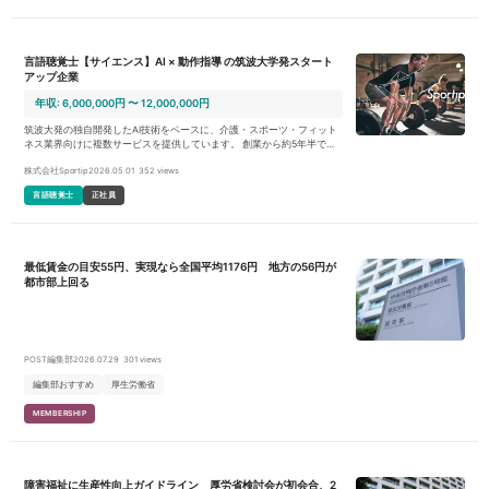
言語聴覚士【サイエンス】AI × 動作指導 の筑波大学発スタート
アップ企業
年収: 6,000,000円 〜 12,000,000円
筑波大発の独自開発したAI技術をベースに、介護・スポーツ・フィット
ネス業界向けに複数サービスを提供しています。 創業から約5年半で、A
Iの姿勢推定技術を事業のコアドライバーとして、さまざまな領域の事業
株式会社Sportip
2026.05.01
352 views
会社・自治体との連携や共同研究、実証実験を通じ、ヘルスケア領域の
新規事業を構築。得られた技術アセットをベースに、クライアントの声
言語聴覚士
正社員
を汎用的に拾い上げ、介護・スポーツ・フィットネス業界向けに複数サ
ービス（BtoB SaaS事業）を展開しています。 ■プロダクト例 ・Sportip
Pro：https://lp.sportip.ai/ AI姿勢分析・動作分析を活用し、適切なフォー
ム指導・運動指導をサポートするアプリ。整体/接骨院・介護施設・フィ
ットネスクラブ・病院・プロチームなどを対象にご利用いただいており
最低賃金の目安55円、実現なら全国平均1176円 地方の56円が
ます。 ・リハケア： https://rehacareai.com/ 介護・デイサービス向け介
都市部上回る
護支援アプリ。AI身体分析・訓練プランの自動生成から、最新の介護保
険制度やルールに則った効率的な業務支援を実現します。 ・Sportip Mot
ion 国内外のトップアスリート向けに、マーカーレスでパフォーマンス
分析ができるプロスポーツ・研究・産業用途のAIテクノロジーです。ス
ピーディーかつ高精度な3D分析の活用を可能とします。 【業務内容】
エンジニア・プロダクトマネージャーと連携し、運動指導やスポーツ科
POST編集部
2026.07.29
301 views
学の専門家として様々な意見・提案を出しながら、AI動作解析サービス
の開発・運用を行う。大学・研究施設と連携し、共同研究を推進する。
編集部おすすめ
厚生労働省
【業務詳細】 - AI動作解析アプリの新規機能の開発仕様作成 - 介護・ヘ
ルスケア領域に関わるプロダクト企画 - 協力大学との共同研究の推進 -
MEMBERSHIP
プロダクト企画やカスタマーサクセスにつながる科学的知見の収集/提供
障害福祉に生産性向上ガイドライン 厚労省検討会が初会合、2