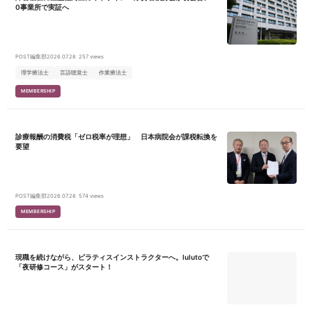
0事業所で実証へ
POST編集部
2026.07.28
257 views
理学療法士
言語聴覚士
作業療法士
MEMBERSHIP
診療報酬の消費税「ゼロ税率が理想」 日本病院会が課税転換を
要望
POST編集部
2026.07.28
574 views
MEMBERSHIP
現職を続けながら、ピラティスインストラクターへ。lulutoで
「夜研修コース」がスタート！