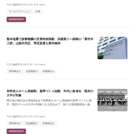
POST編集部
2026.07.30
606 views
リハビリテーション
介護
MEMBERSHIP
熊本地震で診療報酬の災害特例発動 回復期リハ病棟の「要件外
入院」は除外判定、専従派遣も要件維持
POST編集部
2026.07.30
1,411 views
理学療法士
言語聴覚士
作業療法士
有料老人ホーム登録制、基準づくり始動 年内に政省令、既存の
大半が対象
厚労省の検討会が第8回会合で有料老人ホーム登録制の基準づくりに着
手。既存ホームの大半が対象になる見込みで、秋に介護保険部会へ報告
し、年内に政省令を公布するスケジュールが示された。
POST編集部
2026.07.29
424 views
理学療法士
言語聴覚士
作業療法士
MEMBERSHIP