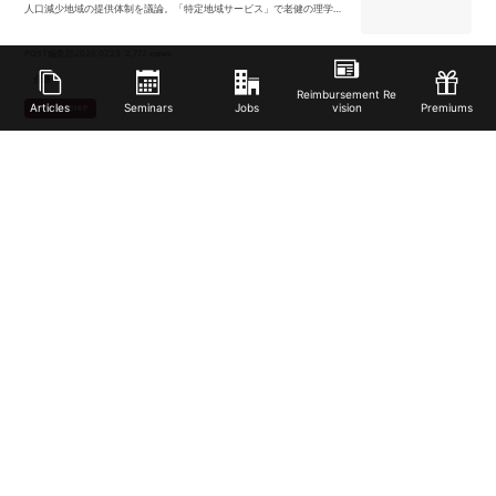
ion 国内外のトップアスリート向けに、マーカーレスでパフォーマンス
人口減少地域の提供体制を議論。「特定地域サービス」で老健の理学療
分析ができるプロスポーツ・研究・産業用途のAIテクノロジーです。ス
法士等や通所介護の専門職の配置基準を弾力化する方向が示され、委員
ピーディーかつ高精度な3D分析の活用を可能とします。 【業務内容】
は質の担保と賃金改善を条件に挙げました。
リハケアのB2B SaaSプロダクトのセールスメンバーとしてのアサイン
POST編集部
2026.07.23
2,772 views
を想定しています。 メインクライアントはリハビリ・介護事業者となる
ため、対象顧客に対してのセールス活動から、将来的にはCS、IS組織の
介護
Reimbursement Re
立ち上げ、The Model型の組織構築など幅広い業務と裁量をお任せいた
Articles
Seminars
Jobs
vision
Premiums
します。
MEMBERSHIP
訪問看護の求人倍率4.54倍 看護職員確保の「地域偏在」に厚
労省検討会が切り込む
厚労省の第4回検討会で、訪問看護の求人倍率4.54倍など看護職員の地
域・領域偏在が主要論点に。2040年までの需要推計を都道府県ごとに算
定する作業方針も概ね了承された。リハビリ職を含む提供体制に関わ
る。
POST編集部
2026.07.23
704 views
MEMBERSHIP
【無料セミナー】元作業療法士のFPが伝える！療法士のためのお
金の教養講座
POST
2026.07.23
6,343 views
PR