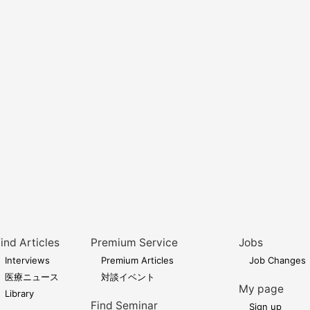
ind Articles
Premium Service
Jobs
Interviews
Premium Articles
Job Changes
医療ニュース
対談イベント
My page
Library
Find Seminar
Sign up