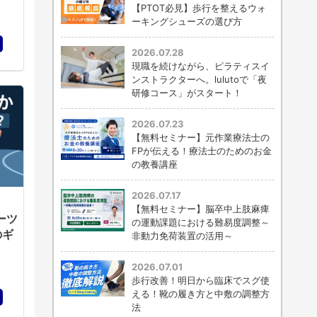
【PTOT必見】歩行を整えるウォ
ーキングシューズの選び方
2026.07.28
現職を続けながら、ピラティスイ
ンストラクターへ。lulutoで「夜
研修コース」がスタート！
2026.07.23
【無料セミナー】元作業療法士の
FPが伝える！療法士のためのお金
の教養講座
2026.07.17
【無料セミナー】脳卒中上肢麻痺
ーツ
の運動課題における難易度調整～
のギ
非動力免荷装置の活用～
2026.07.01
歩行改善！明日から臨床でスグ使
える！靴の履き方と中敷の調整方
法