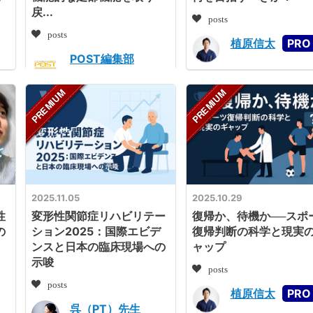
戻...
posts
posts
植原信太
POST編集部
2025.11.05
2025.10.29
性
変形性関節症リハビリテー
復帰か、待機か──スポ
の
ション2025：国際エビデ
復帰判断の科学と現実
ンスと日本の臨床現場への
ャップ
示唆
posts
posts
植原信太
呉（PT）先生