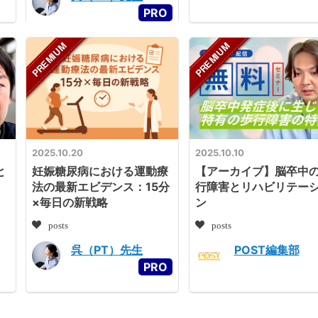
2025.10.20
2025.10.10
と
妊娠糖尿病における運動療
【アーカイブ】脳卒中
法の最新エビデンス：15分
行障害とリハビリテー
×毎日の新戦略
ン
posts
posts
呉（PT）先生
POST編集部