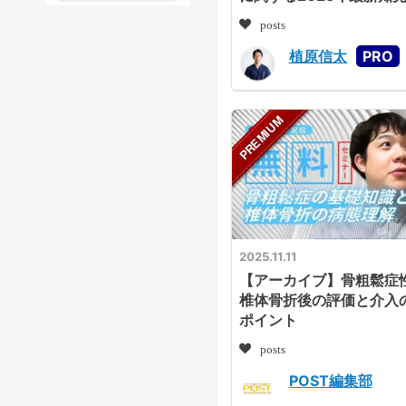
posts
植原信太
2025.11.11
【アーカイブ】骨粗鬆症
椎体骨折後の評価と介入
ポイント
posts
POST編集部