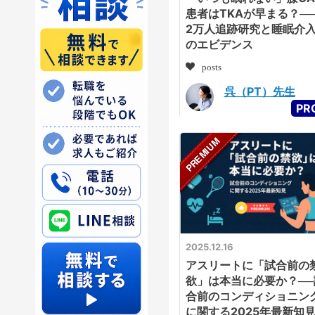
患者はTKAが早まる？──
2万人追跡研究と睡眠介
のエビデンス
posts
呉（PT）先生
2025.12.16
アスリートに「試合前の
欲」は本当に必要か？──
合前のコンディショニン
に関する2025年最新知