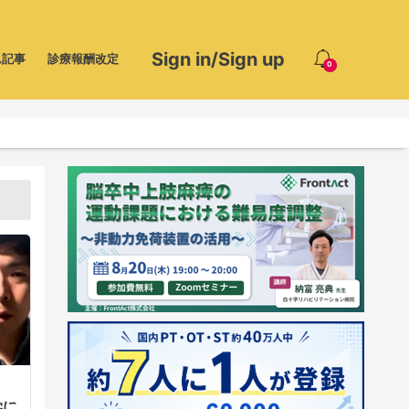
Sign in/Sign up
ム記事
診療報酬改定
0
学に