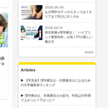
2026.06.30
なぜ理学ボディのスタッフはイタ
リアまで学びに行くのか
2026.06.12
再生医療×理学療法｜「ハイブリ
ッド整形外科」が拓くPTの新しい
働き方
more
の歩
ショ
Articles
【早見表】理学療法士・作業療法士になるため
の大学偏差値ランキング
理学療法士、作業療法士の給与、年収は15年間
で上がった？下がった？