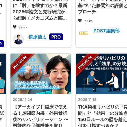
1
に「肘」を壊すのか？最新
基づいた膝関節の評価
入
2025年論文と先行研究か
プローチ
ら紐解くメカニズムと臨...
posts
posts
POST編集部
植原信太
2025.11.24
2025.11.18
禁
【アーカイブ】臨床で使え
TKA術後リハビリの「
試
る！足関節内果・外果骨折
間」と「効果」の分岐
グ
後のリハビリテーション 〜
150日ルールの壁を越
見
機能的な足部機能を取り
何を目指すべきか？