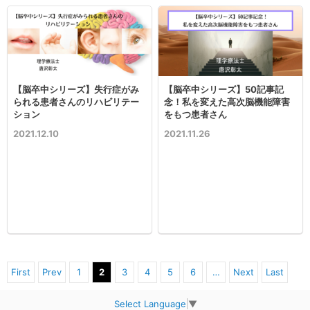
【脳卒中シリーズ】失行症がみ
【脳卒中シリーズ】50記事記
られる患者さんのリハビリテー
念！私を変えた高次脳機能障害
ション
をもつ患者さん
2021.12.10
2021.11.26
First
Prev
1
2
3
4
5
6
…
Next
Last
Select Language
▼