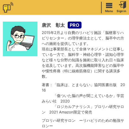
Menu
Sign in
唐沢 彰太
2015年2月より自費のリハビリ施設「脳梗塞リハ
ビリセンター」の理学療法士として、脳卒中の方
への施術を提供しています。
現在は事業部長として全体マネジメントに従事し
ている一方で、脳科学・神経心理学・認知心理学
など様々な分野の知識を施術に取り入れ日々臨床
を追及しています。高次脳機能障害などの脳卒中
や慢性疼痛（特に線維筋痛症）に関する講演多
数。
著書：「臨床は、とまらない」協同医書出版 20
16
「傷ついた脳の声が聞こえているか」学芸
みらい社 2020
「ロジカルアナリシス」プロリハ研究サロ
ン 2021 Amazon限定で発売
プロリハ研究サロン ーリハビリのための勉強サ
ロンー