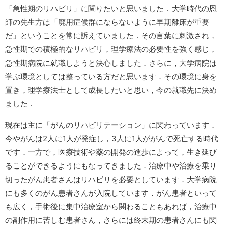
「急性期のリハビリ」に関りたいと思いました．大学時代の恩
師の先生方は「廃用症候群にならないように早期離床が重要
だ」ということを常に訴えていました．その言葉に刺激され，
急性期での積極的なリハビリ，理学療法の必要性を強く感じ，
急性期病院に就職しようと決心しました．さらに，大学病院は
学ぶ環境としては整っている方だと思います．その環境に身を
置き，理学療法士として成長したいと思い，今の就職先に決め
ました．
現在は主に「がんのリハビリテーション」に関わっています．
今やがんは2人に1人が発症し，3人に1人ががんで死亡する時代
です．一方で，医療技術や薬の開発の進歩によって，生き延び
ることができるようにもなってきました．治療中や治療を乗り
切ったがん患者さんはリハビリを必要としています．大学病院
にも多くのがん患者さんが入院しています．がん患者といって
も広く，手術後に集中治療室から関わることもあれば，治療中
の副作用に苦しむ患者さん，さらには終末期の患者さんにも関