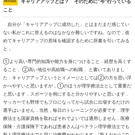
キャリアアップとは？ そのために”今”行っている
こと
自分が「キャリアアップに成功した」とはまだまだ感じてい
ない私がこれに答えるのはなかなか難しいですね。なので，改
めてキャリアアップの意味を確認するために辞書を引いてみる
と，
①より高い専門的知識や能力を身につけること．経歴を高くす
ること． ②高い地位や高給職への転職． と書いてありまし
た．キャリアアップというとイメージとしては②の方を思い浮
かべやすいと思いますが，①のほうが理学療法士として重要だ
と思います．スポーツを例にすると分かりやすいと思います．
サッカーでも野球でもプロになってから試合に出場するだけの
選手はいません．当然，毎日のトレーニングが必要です．理学
療法士も国家資格を取ればそれでよいでは通用しません．医療
保険・介護保険下であれば患者さんはベテラン理学療法士でも
新人理学療法士でも同じ治療費がかかります．“新人だから”で