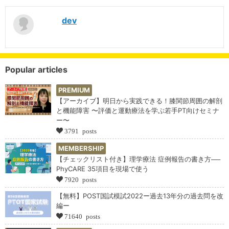
dev
Popular articles
PREMIUM
【アーカイブ】明日から実践できる！膝関節周囲の解剖
と機能障害 〜評価と運動療法を学ぶ若手PT向けセミナ
ー〜
3791 posts
MEMBERSHIP
【チェックリスト付き】理学療法 症例報告の書き方──
PhyCARE 35項目を現場で使う
7920 posts
【無料】POST国試模試2022ー過去13年分の過去問を改
編ー
71640 posts