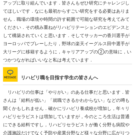
アップに取り組んでいます．皆さんもぜひ研究にチャレンジし
てほしいです．なにも最初からすごい研究をする必要はありま
せん．職場の環境や時間の許す範囲で可能な研究を考えてみて
ください．その積み重ねがリハビリテーションのエビデンスと
して構築されていくと思います．そしてサッカーの香川選手が
ヨーロッパでプレーしたり，野球の楽天イーグルス田中選手が
大リーグに移籍するように，キャリアアップの②の意味に，い
つかつながればいいなと私は考えています．
リハビリ職を目指す学生の皆さんへ
リハビリの仕事は「やりがい」のある仕事だと思います．皆
さんは「給料が低い」「就職できるかわからない」などの噂も
聞くかもしれません．確かにリハビリ養成校が増加し，年々リ
ハビリセラピストは増加していますが，今のところ生活は普通
にできる給料ですし，リハビリセラピストが働く分野も病院や
介護施設だけでなく予防や産業分野など様々な分野に広がりつ