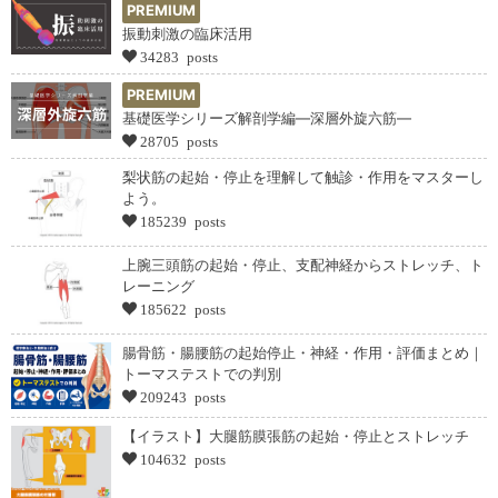
PREMIUM
振動刺激の臨床活用
34283 posts
PREMIUM
基礎医学シリーズ解剖学編―深層外旋六筋―
28705 posts
梨状筋の起始・停止を理解して触診・作用をマスターし
よう。
185239 posts
上腕三頭筋の起始・停止、支配神経からストレッチ、ト
レーニング
185622 posts
腸骨筋・腸腰筋の起始停止・神経・作用・評価まとめ｜
トーマステストでの判別
209243 posts
【イラスト】大腿筋膜張筋の起始・停止とストレッチ
104632 posts