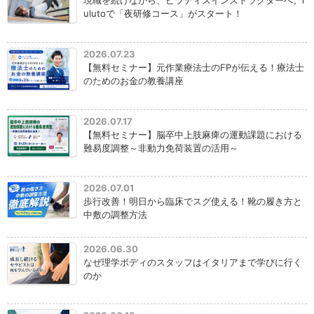
現職を続けながら、ピラティスインストラクターへ。l
ulutoで「夜研修コース」がスタート！
2026.07.23
【無料セミナー】元作業療法士のFPが伝える！療法士
のためのお金の教養講座
2026.07.17
【無料セミナー】脳卒中上肢麻痺の運動課題における
難易度調整～非動力免荷装置の活用～
2026.07.01
歩行改善！明日から臨床でスグ使える！靴の履き方と
中敷の調整方法
2026.06.30
なぜ理学ボディのスタッフはイタリアまで学びに行く
のか