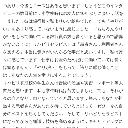
つあり，今後もニーズはあると思います．ちょうどこのインタ
ビューの数日前に，小学校時代の友人に10年ぶりに会い，話を
しました．彼は銀行員で私よりいい給料でした．でも「やりが
い」をあまり感じていないように感じました．（もちろんやり
がいをもって働いている銀行員の方も多くいると思うので語弊
がないように）リハビリセラピストは「患者さん，利用者さん
を支える」本当に働きがいのある仕事だと思いますし，私は誇
りに感じています．仕事はお金のためだけに働いていては長く
は続きません．「やりがい」をもって，誇りに感じ働くこと
は，あなたの人生を幸せにすることでしょう．
リハビリ養成校の学生さんは普段の勉強や実習，レポート等大
変だと思います．私も学生時代は苦労しました．でも，それが
今の血となり，肉となっていると思います．将来，あなたが担
当する患者さんがあなたを待っていると思って，ぜひ，今の自
分のベストを尽くしてください．そして，リハビリセラピスト
になってからも知識，技術を高めるように，キャリアアップに