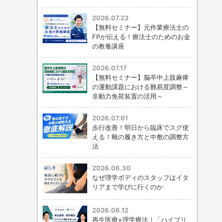
2026.07.23
【無料セミナー】元作業療法士の
FPが伝える！療法士のためのお金
の教養講座
2026.07.17
【無料セミナー】脳卒中上肢麻痺
の運動課題における難易度調整～
非動力免荷装置の活用～
2026.07.01
歩行改善！明日から臨床でスグ使
える！靴の履き方と中敷の調整方
法
2026.06.30
なぜ理学ボディのスタッフはイタ
リアまで学びに行くのか
2026.06.12
再生医療×理学療法｜「ハイブリ