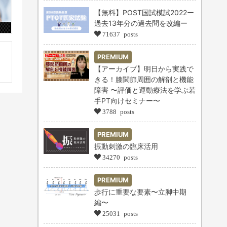
【無料】POST国試模試2022ー
過去13年分の過去問を改編ー
71637 posts
PREMIUM
【アーカイブ】明日から実践で
きる！膝関節周囲の解剖と機能
障害 〜評価と運動療法を学ぶ若
手PT向けセミナー〜
3788 posts
PREMIUM
振動刺激の臨床活用
34270 posts
PREMIUM
歩行に重要な要素〜立脚中期
編〜
25031 posts