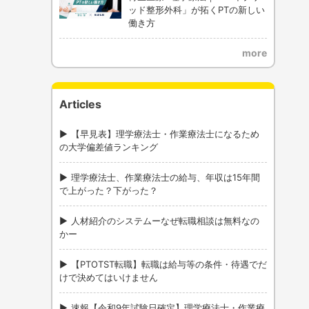
ッド整形外科」が拓くPTの新しい
働き方
more
Articles
【早見表】理学療法士・作業療法士になるため
の大学偏差値ランキング
理学療法士、作業療法士の給与、年収は15年間
で上がった？下がった？
人材紹介のシステムーなぜ転職相談は無料なの
かー
【PTOTST転職】転職は給与等の条件・待遇でだ
けで決めてはいけません
速報【令和9年試験日確定】理学療法士・作業療