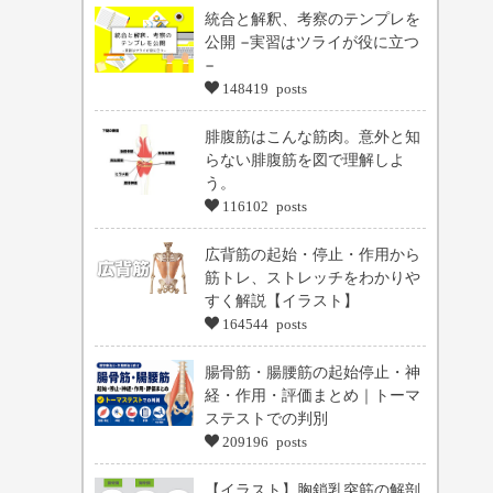
統合と解釈、考察のテンプレを
公開 −実習はツライが役に立つ
−
148419 posts
腓腹筋はこんな筋肉。意外と知
らない腓腹筋を図で理解しよ
う。
116102 posts
広背筋の起始・停止・作用から
筋トレ、ストレッチをわかりや
すく解説【イラスト】
164544 posts
腸骨筋・腸腰筋の起始停止・神
経・作用・評価まとめ｜トーマ
ステストでの判別
209196 posts
【イラスト】胸鎖乳突筋の解剖