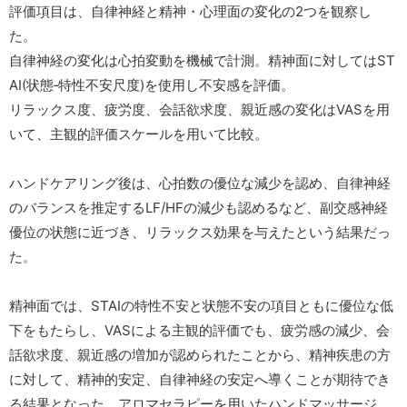
評価項目は、自律神経と精神・心理面の変化の2つを観察し
た。
自律神経の変化は心拍変動を機械で計測。精神面に対してはST
AI(状態‐特性不安尺度)を使用し不安感を評価。
リラックス度、疲労度、会話欲求度、親近感の変化はVASを用
いて、主観的評価スケールを用いて比較。
ハンドケアリング後は、心拍数の優位な減少を認め、自律神経
のバランスを推定するLF/HFの減少も認めるなど、副交感神経
優位の状態に近づき、リラックス効果を与えたという結果だっ
た。
精神面では、STAIの特性不安と状態不安の項目ともに優位な低
下をもたらし、VASによる主観的評価でも、疲労感の減少、会
話欲求度、親近感の増加が認められたことから、精神疾患の方
に対して、精神的安定、自律神経の安定へ導くことが期待でき
る結果となった。アロマセラピーを用いたハンドマッサージ