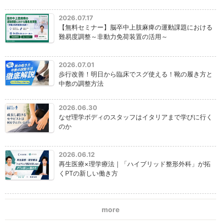
2026.07.17
【無料セミナー】脳卒中上肢麻痺の運動課題における
難易度調整～非動力免荷装置の活用～
2026.07.01
歩行改善！明日から臨床でスグ使える！靴の履き方と
中敷の調整方法
2026.06.30
なぜ理学ボディのスタッフはイタリアまで学びに行く
のか
2026.06.12
再生医療×理学療法｜「ハイブリッド整形外科」が拓
くPTの新しい働き方
more