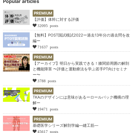
Popular articles
PREMIUM
【評価】体幹に対する評価
32095 posts
【無料】POST国試模試2022ー過去13年分の過去問を改
編ー
71637 posts
PREMIUM
【アーカイブ】明日から実践できる！膝関節周囲の解剖
と機能障害 〜評価と運動療法を学ぶ若手PT向けセミナ
ー〜
3788 posts
PREMIUM
TKAのデザインには意味があるーロールバック機構の理
解ー
19471 posts
PREMIUM
基礎医学シリーズ解剖学編―縫工筋―
45617 posts