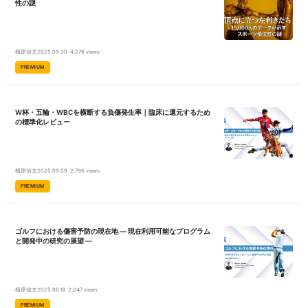
性の謎
ンターでは、ILC国際腰痛クリニックにて治療、診察した方を対象に独自
のウェルネスプログラムを行っている施設になります。 主に腰部疾患が
起因となる症状の改善に取り組んでおり、新たに介護度が高い患者様を
受け入れ、各施術の介入に取り組んでいきます。 【OJウェルネスセン
ターの理念】 「健康寿命（健幸寿命）を高める」ことを理念としつつ、
「腰痛治療効果100%」を目指しています！介護度をお持ちの患者様にも
植原信太
2025.09.30
4,276 views
運動療法に加え東洋医学、インド医学を中心に鍼灸、メディカルリラク
PREMIUM
ゼーション、独自の食事療法、美健幸プログラムの施術を介入すること
で「介護度を下げられる」ことが昨今わかってきました。 当施設を心待
ちにしております患者様をひとりでも多く受け入れていきたいと考えて
おり、 弊社では、患者さんのお身体を【見直し、自らの気づき、行動
できる身体作り】のため生活習慣、メンタル面を含め、身体全体の症状
W杯・五輪・WBCを横断する負傷発生率｜臨床に還元するため
にアプローチし、心身ともに健幸な身体つくりを心がけております。患
の標準化レビュー
者様には自宅でのセルフケアーを継続することを目標にリハビリに励ん
でいただいております。 提携先のILC国際腰痛クリニック監修のもと、
椎間板変性や腰椎椎間板ヘルニアなどの起因となる症状を改善するにあ
たり、運動療法だけでは症状の緩和が難しい症例が多数ある為、腰痛治
療後のフォローアップとして理学療法士、鍼灸師、美容師、調理師とい
った様々なプロフェッショナルが集結する唯一無二の施設でもありま
植原信太
2025.09.09
2,796 views
す。 ※健幸・・・人生を健康な身体で幸せに生きること。
PREMIUM
ゴルフにおける傷害予防の現在地 ― 現在利用可能なプログラム
と開発中の研究の展望 ―
植原信太
2025.06.18
2,247 views
PREMIUM