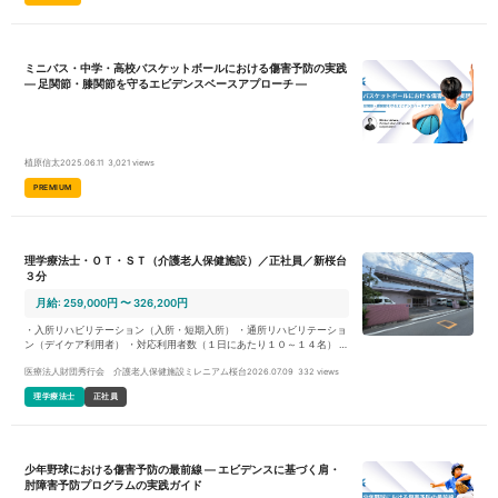
ミニバス・中学・高校バスケットボールにおける傷害予防の実践
― 足関節・膝関節を守るエビデンスベースアプローチ ―
植原信太
2025.06.11
3,021 views
PREMIUM
理学療法士・ＯＴ・ＳＴ（介護老人保健施設）／正社員／新桜台
３分
月給: 259,000円 〜 326,200円
・入所リハビリテーション（入所・短期入所） ・通所リハビリテーショ
ン（デイケア利用者） ・対応利用者数（１日にあたり１０～１４名） ・
個別リハビリテーション／集団リハビリテーションの提供 ・施設内行事
医療法人財団秀行会 介護老人保健施設ミレニアム桜台
2026.07.09
332 views
のサポート／地域に関連した委託業務等の対応を実施 ・個人担当制では
なくリハビリテーション科全体で利用者様の対応を実施 ・書類業務や訪
理学療法士
正社員
問業務（家屋調査や担当者会議等）を段階的に担当していただきます ・
３ヶ月の試用期間・研修期間を得て、進捗に応じ業務を分配します
少年野球における傷害予防の最前線 ― エビデンスに基づく肩・
肘障害予防プログラムの実践ガイド