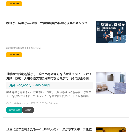
PREMIUM
復帰か、待機か──スポーツ復帰判断の科学と現実のギャップ
植原信太
2025.10.29
2,123 views
PREMIUM
理学療法技術を活かし、全ての患者さんを「生涯ハッピー」に！
知識・技術・人柄を最大限に活用できる場所で一緒に頂点を目指
しませんか。
月給: 400,000円 〜 400,000円
痛みを伴う患者さんへ寄り添い、自立した生活を送れるお手伝いが出来
る方を求めています。生涯ハッピーを実現するために、日々試行錯誤し
ながら業務に取り組んでいます。 我々と共に一緒に考え、実践し、「生
OJウェルネスセンター東京
2026.07.30
83 views
涯ハッピー」を実現できるようにあなたの力をお貸しください 理学療法
士としての役割は、単に運動療法を行うという事ではなく、全身を見て
理学療法士
正社員
いく立場で患者さんに向き合って頂きます。自身の技術や専門知識のみ
に偏るのではなく、他部門との連携を図りながら一人の患者さんを改善
させるために尽力して頂きます。 専門家として業務に向き合うだけでな
く、「どうすれば健幸寿命を高めることができるか」という視点を持っ
て、柔軟に対応して頂けるような方を望んでいます。本気で取り組み、
頂点に立つ左利きたち──15,000人のデータが示すスポーツ優位
改善率を上げていけるような方を募集しております。 OJウェルネスセ