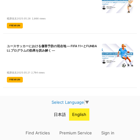
植原信太
2025.05.28
2,866 views
PREMIUM
ユースサッカーにおける傷害予防の現在地 ― FIFA 11+とFUNBA
LLプログラムの効果を読み解く ―
植原信太
2025.05.21
2,794 views
PREMIUM
Select Language
▼
日本語
English
Find Articles
Premium Service
Sign in