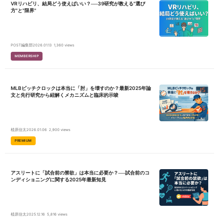
VRリハビリ、結局どう使えばいい？──39研究が教える"選び
方"と"限界"
POST編集部
2026.01.13
1,360 views
MEMBERSHIP
MLBピッチクロックは本当に「肘」を壊すのか？最新2025年論
文と先行研究から紐解くメカニズムと臨床的示唆
植原信太
2026.01.06
2,900 views
PREMIUM
アスリートに「試合前の禁欲」は本当に必要か？──試合前のコ
ンディショニングに関する2025年最新知見
植原信太
2025.12.16
5,816 views