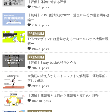
【評価】体幹に対する評価
32098 posts
【無料】POST国試模試2022ー過去13年分の過去問を改
編ー
71637 posts
PREMIUM
TKAのデザインには意味があるーロールバック機構の理
解ー
19473 posts
PREMIUM
【評価】Sway backの特徴と介入
20631 posts
大胸筋の鍛え方からストレッチまで解剖学・運動学的に
正しく解説
89965 posts
【図解】筋緊張とは何か？筋緊張と痙性の生理学
104618 posts