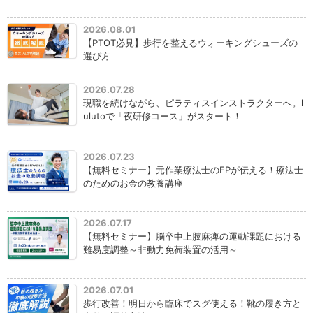
2026.08.01
【PTOT必見】歩行を整えるウォーキングシューズの
選び方
2026.07.28
現職を続けながら、ピラティスインストラクターへ。l
ulutoで「夜研修コース」がスタート！
2026.07.23
【無料セミナー】元作業療法士のFPが伝える！療法士
のためのお金の教養講座
2026.07.17
【無料セミナー】脳卒中上肢麻痺の運動課題における
難易度調整～非動力免荷装置の活用～
2026.07.01
歩行改善！明日から臨床でスグ使える！靴の履き方と