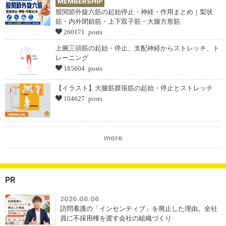
MEMBERSHIP
股関節外旋六筋の起始停止・神経・作用まとめ｜梨状
筋・内外閉鎖筋・上下双子筋・大腿方形筋
260171 posts
上腕三頭筋の起始・停止、支配神経からストレッチ、ト
レーニング
185604 posts
【イラスト】大腿筋膜張筋の起始・停止とストレッチ
104627 posts
more
PR
2026.08.06
訪問看護の「インセンティブ」を廃止した理由。全社
員に不採用権を渡す会社の組織づくり