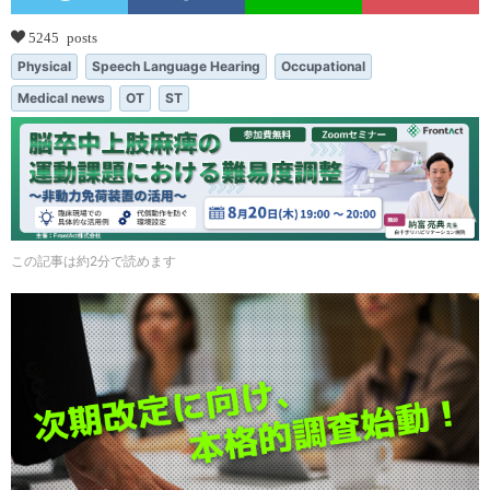
5245 posts
Physical
Speech Language Hearing
Occupational
Medical news
OT
ST
この記事は約2分で読めます