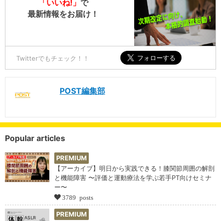
「いいね!」
で
最新情報をお届け！
Twitterでもチェック！！
POST編集部
Popular articles
PREMIUM
【アーカイブ】明日から実践できる！膝関節周囲の解剖
と機能障害 〜評価と運動療法を学ぶ若手PT向けセミナ
ー〜
3789 posts
PREMIUM