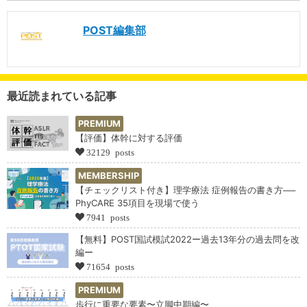
POST編集部
最近読まれている記事
PREMIUM
【評価】体幹に対する評価
32129 posts
MEMBERSHIP
【チェックリスト付き】理学療法 症例報告の書き方──
PhyCARE 35項目を現場で使う
7941 posts
【無料】POST国試模試2022ー過去13年分の過去問を改
編ー
71654 posts
PREMIUM
歩行に重要な要素〜立脚中期編〜