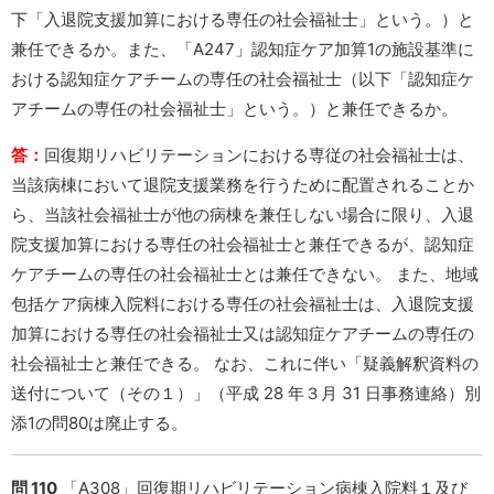
下「入退院支援加算における専任の社会福祉士」という。）と
兼任できるか。また、「A247」認知症ケア加算1の施設基準に
おける認知症ケアチームの専任の社会福祉士（以下「認知症ケ
アチームの専任の社会福祉士」という。）と兼任できるか。
答：
回復期リハビリテーションにおける専従の社会福祉士は、
当該病棟において退院支援業務を行うために配置されることか
ら、当該社会福祉士が他の病棟を兼任しない場合に限り、入退
院支援加算における専任の社会福祉士と兼任できるが、認知症
ケアチームの専任の社会福祉士とは兼任できない。 また、地域
包括ケア病棟入院料における専任の社会福祉士は、入退院支援
加算における専任の社会福祉士又は認知症ケアチームの専任の
社会福祉士と兼任できる。 なお、これに伴い「疑義解釈資料の
送付について（その１）」（平成 28 年３月 31 日事務連絡）別
添1の問80は廃止する。
問 110
「A308」回復期リハビリテーション病棟入院料１及び