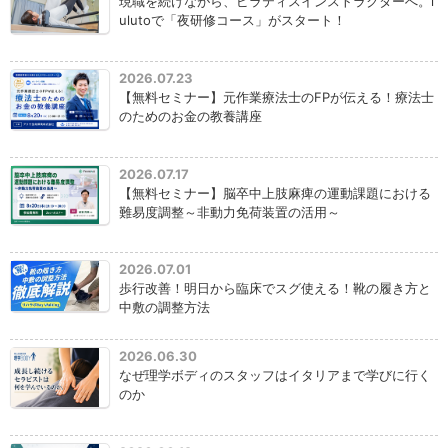
現職を続けながら、ピラティスインストラクターへ。l
ulutoで「夜研修コース」がスタート！
2026.07.23
【無料セミナー】元作業療法士のFPが伝える！療法士
のためのお金の教養講座
2026.07.17
【無料セミナー】脳卒中上肢麻痺の運動課題における
難易度調整～非動力免荷装置の活用～
2026.07.01
歩行改善！明日から臨床でスグ使える！靴の履き方と
中敷の調整方法
2026.06.30
なぜ理学ボディのスタッフはイタリアまで学びに行く
のか