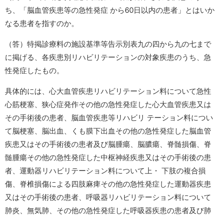
ち、「脳血管疾患等の急性発症 から60日以内の患者」とはいか
なる患者を指すのか。
（答）特掲診療料の施設基準等告示別表九の四から九の七まで
に掲げる、各疾患別リハビリテーションの対象疾患のうち、急
性発症したもの。
具体的には、心大血管疾患リハビリテーション料について急性
心筋梗塞、狭心症発作その他の急性発症した心大血管疾患又は
その手術後の患者、脳血管疾患等リハビリ テーション料につい
て脳梗塞、脳出血、くも膜下出血その他の急性発症した脳血管
疾患又はその手術後の患者及び脳腫瘍、脳膿瘍、脊髄損傷、脊
髄腫瘍その他の急性発症した中枢神経疾患又はその手術後の患
者、運動器リハビリテーション料について上・ 下肢の複合損
傷、脊椎損傷による四肢麻痺その他の急性発症した運動器疾患
又はその手術後の患者、呼吸器リハビリテーション料について
肺炎、無気肺、その他の急性発症した呼吸器疾患の患者及び肺