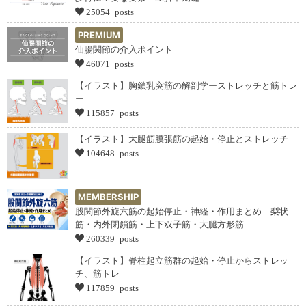
25054 posts
PREMIUM
仙腸関節の介入ポイント
46071 posts
【イラスト】胸鎖乳突筋の解剖学ーストレッチと筋トレ
ー
115857 posts
【イラスト】大腿筋膜張筋の起始・停止とストレッチ
104648 posts
MEMBERSHIP
股関節外旋六筋の起始停止・神経・作用まとめ｜梨状
筋・内外閉鎖筋・上下双子筋・大腿方形筋
260339 posts
【イラスト】脊柱起立筋群の起始・停止からストレッ
チ、筋トレ
117859 posts