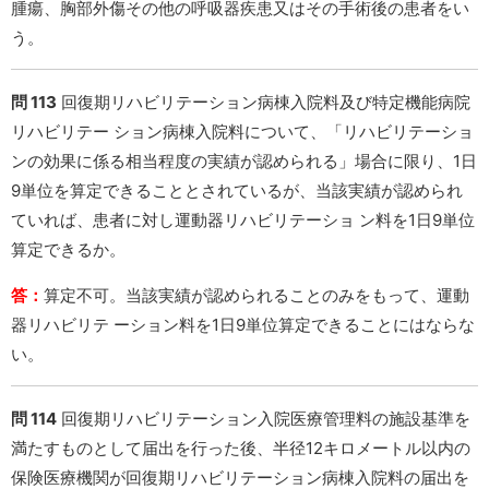
腫瘍、胸部外傷その他の呼吸器疾患又はその手術後の患者をい
う。
問 113
回復期リハビリテーション病棟入院料及び特定機能病院
リハビリテー ション病棟入院料について、「リハビリテーショ
ンの効果に係る相当程度の実績が認められる」場合に限り、1日
9単位を算定できることとされているが、当該実績が認められ
ていれば、患者に対し運動器リハビリテーショ ン料を1日9単位
算定できるか。
答：
算定不可。当該実績が認められることのみをもって、運動
器リハビリテ ーション料を1日9単位算定できることにはならな
い。
問 114
回復期リハビリテーション入院医療管理料の施設基準を
満たすものとして届出を行った後、半径12キロメートル以内の
保険医療機関が回復期リハビリテーション病棟入院料の届出を