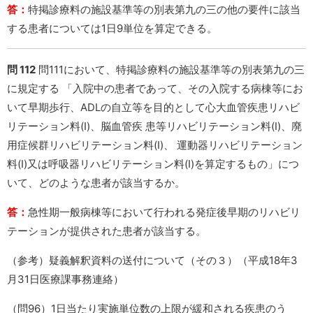
答：
特掲診療料の施設基準等の別表第九の三の他の要件に該当
する患者については1日9単位を算定できる。
問 112
問111において、特掲診療料の施設基準等の別表第九の三
に規定する 「入院中の患者であって、その入院する病棟等にお
いて早期歩行、ADLの自立等を目的として心大血管疾患リハビ
リテーション料(Ⅰ)、脳血管疾 患等リハビリテーション料(Ⅰ)、廃
用症候群リハビリテーション料(Ⅰ)、 運動器リハビリテーション
料(Ⅰ)又は呼吸器リハビリテーション料(Ⅰ)を算定するもの」につ
いて、どのような患者が該当するか。
答：
急性期一般病棟等において行われる発症後早期のリハビリ
テーションが提供された患者が該当する。
（参考）疑義解釈資料の送付について（その３）（平成18年3
月31日医療課事務連絡）
（問96）1日当たり実施単位数の上限が緩和される疾患のう