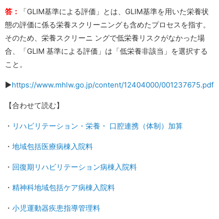
答：
「GLIM基準による評価」とは、GLIM基準を用いた栄養状
態の評価に係る栄養スクリーニングも含めたプロセスを指す。
そのため、栄養スクリーニ ングで低栄養リスクがなかった場
合、「GLIM 基準による評価」は「低栄養非該当」を選択する
こと。
▶︎
https://www.mhlw.go.jp/content/12404000/001237675.pdf
【合わせて読む】
・
リハビリテーション・栄養・ 口腔連携（体制）加算
・
地域包括医療病棟入院料
・
回復期リハビリテーション病棟入院料
・
精神科地域包括ケア病棟入院料
・
小児運動器疾患指導管理料