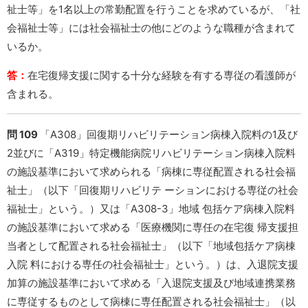
祉士等」を1名以上の常勤配置を行うことを求めているが、「社
会福祉士等」には社会福祉士の他にどのような職種が含まれて
いるか。
答：
在宅復帰支援に関する十分な経験を有する専従の看護師が
含まれる。
問 109
「A308」回復期リハビリテーション病棟入院料の1及び
2並びに「A319」特定機能病院リハビリテーション病棟入院料
の施設基準において求められる「病棟に専従配置される社会福
祉士」（以下「回復期リハビリテ ーションにおける専従の社会
福祉士」という。）又は「A308-3」地域 包括ケア病棟入院料
の施設基準において求める「医療機関に専任の在宅復 帰支援担
当者として配置される社会福祉士」（以下「地域包括ケア病棟
入院 料における専任の社会福祉士」という。）は、入退院支援
加算の施設基準において求める「入退院支援及び地域連携業務
に専従するものとして病棟に専任配置される社会福祉士」（以