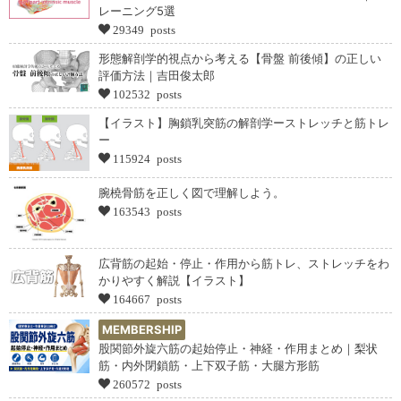
レーニング5選
29349 posts
形態解剖学的視点から考える【骨盤 前後傾】の正しい
評価方法｜吉田俊太郎
102532 posts
【イラスト】胸鎖乳突筋の解剖学ーストレッチと筋トレ
ー
115924 posts
腕橈骨筋を正しく図で理解しよう。
163543 posts
広背筋の起始・停止・作用から筋トレ、ストレッチをわ
かりやすく解説【イラスト】
164667 posts
MEMBERSHIP
股関節外旋六筋の起始停止・神経・作用まとめ｜梨状
筋・内外閉鎖筋・上下双子筋・大腿方形筋
260572 posts