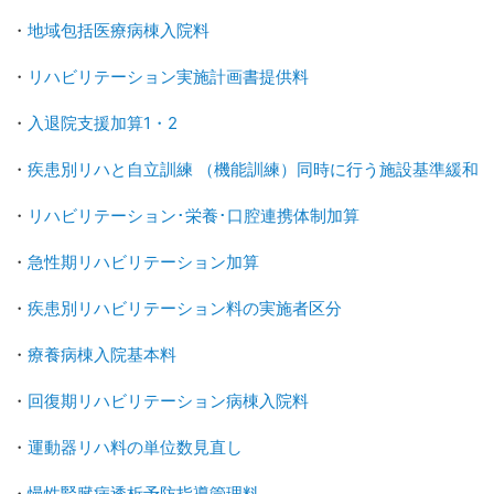
・
地域包括医療病棟入院料
・
リハビリテーション実施計画書提供料
・
入退院支援加算1・2
・
疾患別リハと自立訓練 （機能訓練）同時に行う施設基準緩和
・
リハビリテーション･栄養･口腔連携体制加算
・
急性期リハビリテーション加算
・
疾患別リハビリテーション料の実施者区分
・
療養病棟入院基本料
・
回復期リハビリテーション病棟入院料
・
運動器リハ料の単位数見直し
・
慢性腎臓病透析予防指導管理料