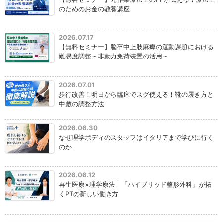
のためのお金の教養講座
2026.07.17
【無料セミナー】脳卒中上肢麻痺の運動課題における
難易度調整～非動力免荷装置の活用～
2026.07.01
歩行改善！明日から臨床でスグ使える！靴の履き方と
中敷の調整方法
2026.06.30
なぜ理学ボディのスタッフはイタリアまで学びに行く
のか
2026.06.12
再生医療×理学療法｜「ハイブリッド整形外科」が拓
くPTの新しい働き方