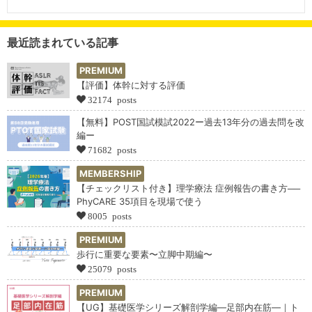
最近読まれている記事
PREMIUM
【評価】体幹に対する評価
32174 posts
【無料】POST国試模試2022ー過去13年分の過去問を改
編ー
71682 posts
MEMBERSHIP
【チェックリスト付き】理学療法 症例報告の書き方──
PhyCARE 35項目を現場で使う
8005 posts
PREMIUM
歩行に重要な要素〜立脚中期編〜
25079 posts
PREMIUM
【UG】基礎医学シリーズ解剖学編―足部内在筋―｜ト