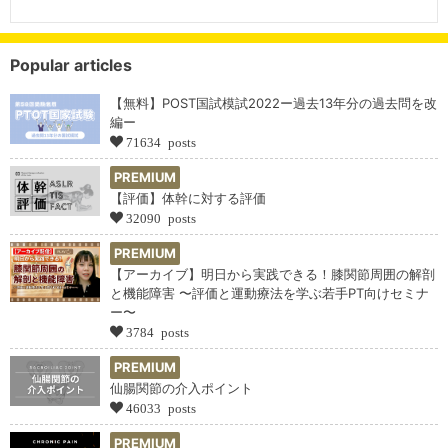
Popular articles
【無料】POST国試模試2022ー過去13年分の過去問を改
編ー
71634 posts
PREMIUM
【評価】体幹に対する評価
32090 posts
PREMIUM
【アーカイブ】明日から実践できる！膝関節周囲の解剖
と機能障害 〜評価と運動療法を学ぶ若手PT向けセミナ
ー〜
3784 posts
PREMIUM
仙腸関節の介入ポイント
46033 posts
PREMIUM