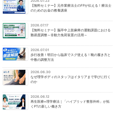
2026.07.23
【無料セミナー】元作業療法士のFPが伝える！療法士
のためのお金の教養講座
2026.07.17
【無料セミナー】脳卒中上肢麻痺の運動課題における
難易度調整～非動力免荷装置の活用～
2026.07.01
歩行改善！明日から臨床でスグ使える！靴の履き方と
中敷の調整方法
2026.06.30
なぜ理学ボディのスタッフはイタリアまで学びに行く
のか
2026.06.12
再生医療×理学療法｜「ハイブリッド整形外科」が拓
くPTの新しい働き方