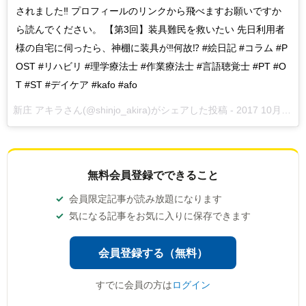
されました‼️ プロフィールのリンクから飛べますお願いですか
ら読んでください。 【第3回】装具難民を救いたい 先日利用者
様の自宅に伺ったら、神棚に装具が‼️何故⁉️ #絵日記 #コラム #P
OST #リハビリ #理学療法士 #作業療法士 #言語聴覚士 #PT #O
T #ST #デイケア #kafo #afo
新庄 アキラさん(@shinjo_akira)がシェアした投稿 -
2017 10月 16 4:11午前 PDT
無料会員登録でできること
会員限定記事が読み放題になります
気になる記事をお気に入りに保存できます
会員登録する（無料）
すでに会員の方は
ログイン