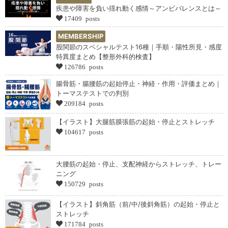
疾患や障害を負い揺れ動く感情～アンビバレンスとは～
17409 posts
MEMBERSHIP
股関節のスペシャルテスト16種｜手順・陽性所見・感度
特異度まとめ【整形外科的検査】
126786 posts
腸骨筋・腸腰筋の起始停止・神経・作用・評価まとめ｜
トーマステストでの判別
209184 posts
【イラスト】大腿筋膜張筋の起始・停止とストレッチ
104617 posts
大腰筋の起始・停止、支配神経からストレッチ、トレー
ニング
150729 posts
【イラスト】斜角筋（前/中/後斜角筋）の起始・停止と
ストレッチ
171784 posts