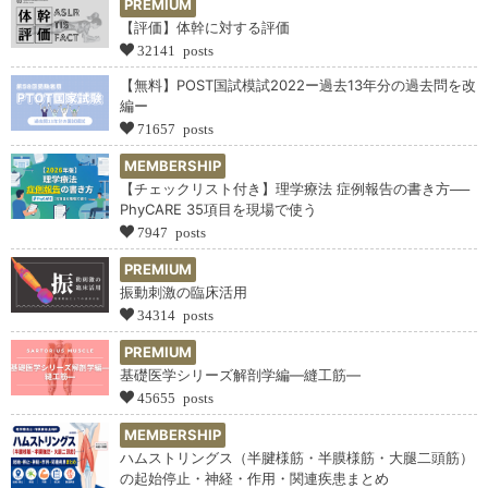
PREMIUM
【評価】体幹に対する評価
32141 posts
【無料】POST国試模試2022ー過去13年分の過去問を改
編ー
71657 posts
MEMBERSHIP
【チェックリスト付き】理学療法 症例報告の書き方──
PhyCARE 35項目を現場で使う
7947 posts
PREMIUM
振動刺激の臨床活用
34314 posts
PREMIUM
基礎医学シリーズ解剖学編―縫工筋―
45655 posts
MEMBERSHIP
ハムストリングス（半腱様筋・半膜様筋・大腿二頭筋）
の起始停止・神経・作用・関連疾患まとめ