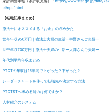
家計調査年報（家計収支編）：
https://www.stat.go.jp/data/kak
ei/npsf.html
【転職記事まとめ】
療法士にオススメする「お金」の貯めかた
世帯年収950万円｜療法士夫婦の生活ー宇野さんご夫婦ー
世帯年収700万円｜療法士夫婦の生活ー大澤さんご夫婦ー
年代別平均年収まとめ
PTOTの年収は15年間で上がった？下がった？
レーダーチャートを使って転職先を決定する方法
PTOTSTへ求める能力は何ですか？
人材紹介のシステム