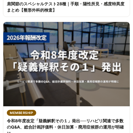
肩関節のスペシャルテスト28種｜手順・陽性所見・感度特異度
まとめ【整形外科的検査】
MEMBERSHIP
令和8年度改定「疑義解釈その１」発出──リハビリ関連で多数
のQ&A、総合計画評価料・休日加算・廃用症候群の運用が明確