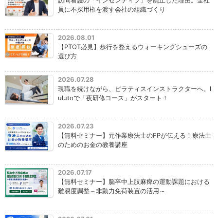
訪問看護の「インセンティブ」を廃止した理由。全社
員に不採用権を渡す会社の組織づくり
2026.08.01
【PTOT必見】歩行を整えるウォーキングシューズの
選び方
2026.07.28
現職を続けながら、ピラティスインストラクターへ。l
ulutoで「夜研修コース」がスタート！
2026.07.23
【無料セミナー】元作業療法士のFPが伝える！療法士
のためのお金の教養講座
2026.07.17
【無料セミナー】脳卒中上肢麻痺の運動課題における
難易度調整～非動力免荷装置の活用～