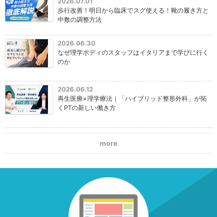
2026.07.01
歩行改善！明日から臨床でスグ使える！靴の履き方と
中敷の調整方法
2026.06.30
なぜ理学ボディのスタッフはイタリアまで学びに行く
のか
2026.06.12
再生医療×理学療法｜「ハイブリッド整形外科」が拓
くPTの新しい働き方
more