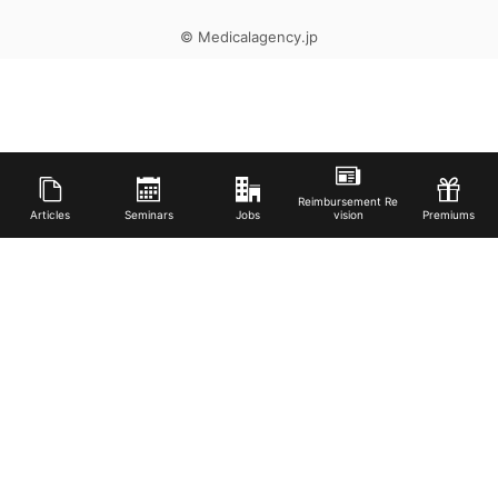
© Medicalagency.jp
Reimbursement Re
Articles
Seminars
Jobs
vision
Premiums