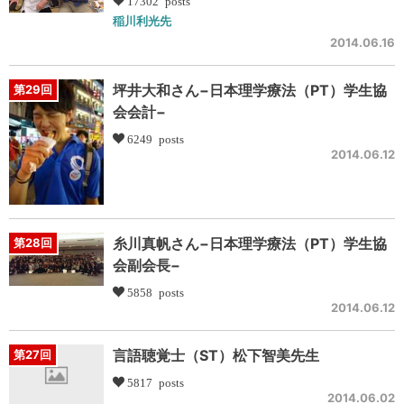
17302 posts
稲川利光先
2014.06.16
坪井大和さん−日本理学療法（PT）学生協
第29回
会会計−
6249 posts
2014.06.12
糸川真帆さん−日本理学療法（PT）学生協
第28回
会副会長−
5858 posts
2014.06.12
言語聴覚士（ST）松下智美先生
第27回
5817 posts
2014.06.02