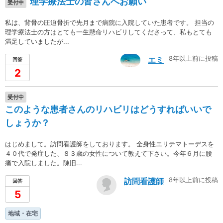
理学療法士の皆さんへお願い
受付中
私は、背骨の圧迫骨折で先月まで病院に入院していた患者です。 担当の
理学療法士の方はとても一生懸命リハビリしてくださって、私もとても
満足していましたが...
8年以上前に投稿
エミ
回答
2
受付中
このような患者さんのリハビリはどうすればいいで
しょうか？
はじめまして。訪問看護師をしております。 全身性エリテマトーデスを
４０代で発症した、８３歳の女性について教えて下さい。今年６月に腰
痛で入院しました。陳旧...
8年以上前に投稿
訪問看護師
回答
5
地域・在宅