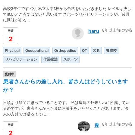
高校3年生です 今月私立大学1校から合格をいただきました レベルは決し
て低いところではないと思います スポーツリハビリテーションや、装具
に興味がある...
8年以上前に投稿
haru
回答
2
Physical
Occupational
Orthopedics
OT
装具
養成校
リハビリテーション
作業療法
スポーツ
受付中
患者さんからの差し入れ、皆さんはどうしています
か？
日頃より疑問に思っていることです。 私は病院の外来リハに所属してい
るのですが、患者さんからたまにお菓子をいただくことがあります。法
人の方針では断るように...
8年以上前に投稿
俊
回答
2