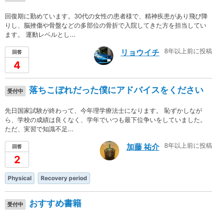
回復期に勤めています。30代の女性の患者様で、精神疾患があり飛び降
りし、脳挫傷や骨盤などの多部位の骨折で入院してきた方を担当してい
ます。 運動レベルとし...
8年以上前に投稿
リョウイチ
回答
4
落ちこぼれだった僕にアドバイスをください
受付中
先日国家試験が終わって、今年理学療法士になります。 恥ずかしなが
ら、学校の成績は良くなく、学年でいつも最下位争いをしていました。
ただ、実習で知識不足...
8年以上前に投稿
加藤 祐介
回答
2
Physical
Recovery period
おすすめ書籍
受付中