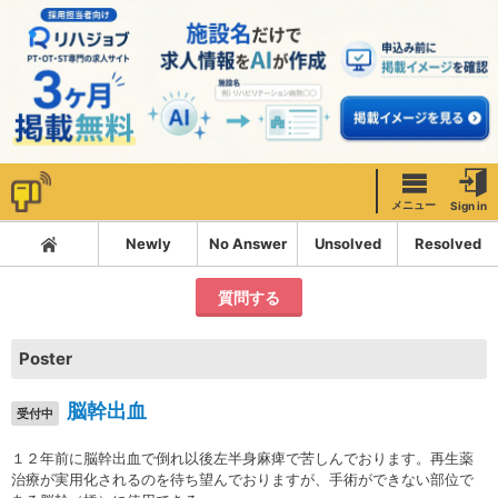
メニュー
Sign in
Newly
No Answer
Unsolved
Resolved
質問する
Poster
脳幹出血
受付中
１２年前に脳幹出血で倒れ以後左半身麻痺で苦しんでおります。再生薬
治療が実用化されるのを待ち望んでおりますが、手術ができない部位で