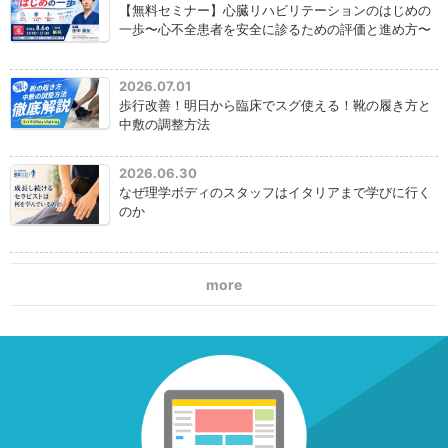
【無料セミナー】心臓リハビリテーションのはじめの
一歩〜心不全患者を安全に診るための評価と進め方〜
2026.07.01
歩行改善！明日から臨床でスグ使える！靴の履き方と
中敷の調整方法
2026.06.30
なぜ理学ボディのスタッフはイタリアまで学びに行く
のか
more