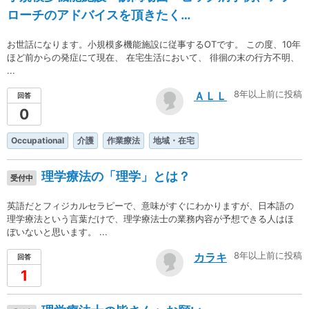
ローチのアドバイスを頂きたく…
お世話になります。小規模多機能施設に従事するOTです。 この度、10年
ほど前からの発症にて現在、 在宅生活において、 徘徊の末の行方不明、
...
8年以上前に投稿
ＡＬＬ
回答
0
Occupational
介護
作業療法
地域・在宅
理学療法の「理学」とは？
受付中
英語だとフィジカルセラピーで、意味がすぐにわかりますが、日本語の
理学療法という言葉だけで、理学療法士の業務内容が予想できる人はほ
ぼいないと思います。 ...
8年以上前に投稿
カラキ
回答
1