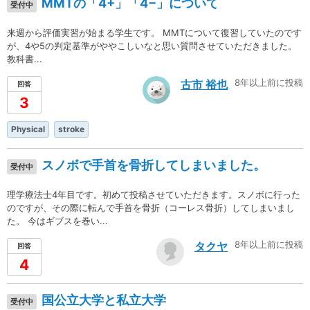
MMTの「4+」「4−」について
受付中
来週から評価実習が始まる学生です。 MMTについて復習していたのです
が、4や5の判定基準がややこしいなと思い質問させていただきました。
教科書...
8年以上前に投稿
古市 裕也
回答
3
Physical
stroke
スノボで手首を骨折してしまいました。
受付中
理学療法士4年目です。初めて投稿させていただきます。スノボに行った
のですが、その際に転んで手首を骨折（コーレス骨折）してしまいまし
た。 今はギブスを巻い...
8年以上前に投稿
タクヤ
回答
4
国公立大学と私立大学
受付中