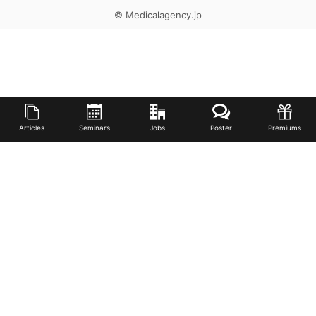
© Medicalagency.jp
Articles
Seminars
Jobs
Poster
Premiums