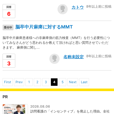
8年以上前に投稿
カトウ
回答
6
脳卒中片麻痺に対するMMT
受付中
脳卒中片麻痺患者様への非麻痺側の筋力検査（MMT）を行う必要性につ
いてみなさんがどう思われるか教えて頂ければと思い質問させていただ
きます。 麻痺側に関し...
8年以上前に投稿
名称未設定
回答
3
First
Prev
1
2
3
4
5
Next
Last
PR
2026.08.06
訪問看護の「インセンティブ」を廃止した理由。全社