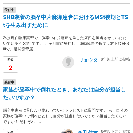
受付中
SHB装着の脳卒中片麻痺患者におけるMSt後期とTS
tを生み出すために
私は現在臨床実習で、脳卒中右片麻痺を呈した症例を担当させていただ
いているPTS4年です。 四ヶ月前に発症し、運動障害の程度は右下肢BRS
Ⅲで、足関節背屈...
8年以上前に投稿
リョウタ
回答
2
受付中
家族が脳卒中で倒れたとき、あなたは自分が担当し
たいですか？
脳卒中患者に普段より携わっているセラピストに質問です。 もし自分の
家族が脳卒中で倒れたとして自分が担当したいですか？担当したくない
ですか？ それぞれ、...
8年以上前に投稿
森田 佳祐
回答