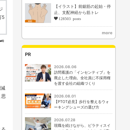
【イラスト】前鋸筋の起始・停
ジ
止、支配神経から筋トレ
万5
128503 posts
more
PR
2026.08.06
訪問看護の「インセンティブ」を
廃止した理由。全社員に不採用権
を渡す会社の組織づくり
削減
と思
2026.08.01
【PTOT必見】歩行を整えるウォ
ーキングシューズの選び方
2026.07.28
現職を続けながら、ピラティスイ
きる