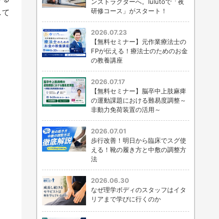
ンストラクターへ。lulutoで「夜
研修コース」がスタート！
して
2026.07.23
【無料セミナー】元作業療法士の
FPが伝える！療法士のためのお金
の教養講座
2026.07.17
【無料セミナー】脳卒中上肢麻痺
の運動課題における難易度調整～
非動力免荷装置の活用～
2026.07.01
歩行改善！明日から臨床でスグ使
える！靴の履き方と中敷の調整方
法
2026.06.30
なぜ理学ボディのスタッフはイタ
リアまで学びに行くのか