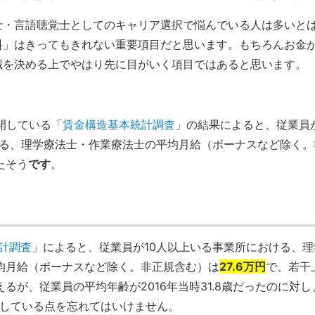
・言語聴覚士としてのキャリア選択で悩んでいる人は多いと
料」はきってもきれない重要項目だと思います。もちろんお金
職を決める上でやはり先に目がいく項目ではあると思います。
公開している「
賃金構造基本統計調査
」の結果によると、従業員
ける、理学療法士・作業療法士の平均月給（ボーナスなど除く。
たそう
です
。
計調査
」によると、従業員が10人以上いる事業所における、理
均月給（ボーナスなど除く。非正規含む）は
27.6万円
で、若干
るが、従業員の平均年齢が2016年当時31.8歳だったのに対し
上昇している点を忘れてはいけません。