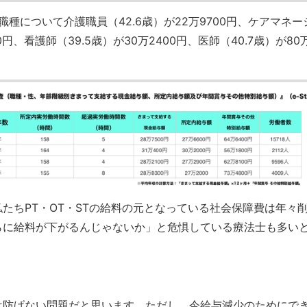
職種について介護職員（42.6歳）が22万9700円、ケアマネー
00円、看護師（39.5歳）が30万2400円、医師（40.7歳）が80
たちPT・OT・STの給料の元となっている社会保障費は年々
らに給料が下がるんじゃないか」と危惧している療法士も多い
は防げない問題だと思います。ただし、今給与減少のためにで