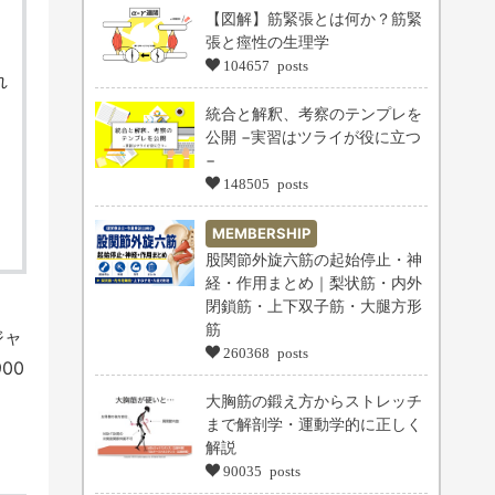
【図解】筋緊張とは何か？筋緊
張と痙性の生理学
104657 posts
れ
統合と解釈、考察のテンプレを
公開 −実習はツライが役に立つ
−
148505 posts
）
MEMBERSHIP
股関節外旋六筋の起始停止・神
経・作用まとめ｜梨状筋・内外
閉鎖筋・上下双子筋・大腿方形
筋
ジャ
260368 posts
00
大胸筋の鍛え方からストレッチ
まで解剖学・運動学的に正しく
解説
90035 posts