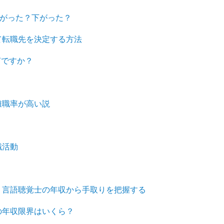
上がった？下がった？
て転職先を決定する方法
何ですか？
離職率が高い説
？
職活動
、言語聴覚士の年収から手取りを把握する
の年収限界はいくら？