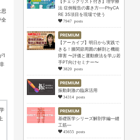
【チェックリスト付き】理学療
法 症例報告の書き方──PhyCA
は思
RE 35項目を現場で使う
が全
7947 posts
PREMIUM
【アーカイブ】明日から実践で
きる！膝関節周囲の解剖と機能
が1
障害 〜評価と運動療法を学ぶ若
手PT向けセミナー〜
非
3820 posts
PREMIUM
振動刺激の臨床活用
34314 posts
学
PREMIUM
上
基礎医学シリーズ解剖学編―縫
工筋―
、
45655 posts