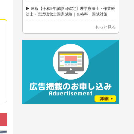
速報【令和9年試験日確定】理学療法士・作業療
法士・言語聴覚士国家試験｜合格率｜国試対策
もっと見る