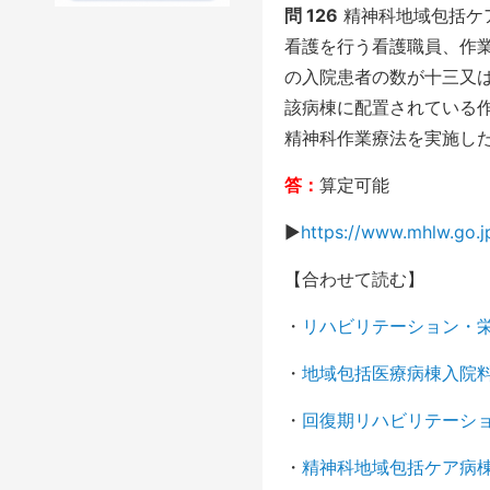
問 126
精神科地域包括ケ
看護を行う看護職員、作
の入院患者の数が十三又
該病棟に配置されている
精神科作業療法を実施した
答：
算定可能
▶︎
https://www.mhlw.go.
【合わせて読む】
・
リハビリテーション・栄
・
地域包括医療病棟入院
・
回復期リハビリテーシ
・
精神科地域包括ケア病