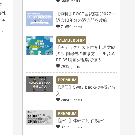
3808 posts
に
病棟
【無料】POST国試模試2022ー
過去13年分の過去問を改編ー
、当
71650 posts
し、
MEMBERSHIP
【チェックリスト付き】理学療
法 症例報告の書き方──PhyCA
RE 35項目を現場で使う
7935 posts
PREMIUM
【評価】Sway backの特徴と介
入
20643 posts
PREMIUM
【評価】体幹に対する評価
32123 posts