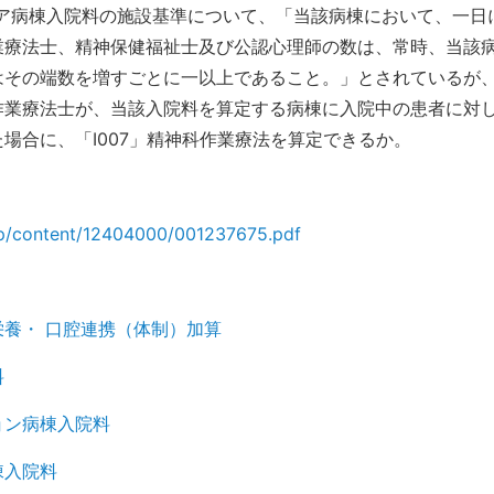
ア病棟入院料の施設基準について、「当該病棟において、一日
業療法士、精神保健福祉士及び公認心理師の数は、常時、当該
はその端数を増すごとに一以上であること。」とされているが
作業療法士が、当該入院料を算定する病棟に入院中の患者に対
場合に、「I007」精神科作業療法を算定できるか。
jp/content/12404000/001237675.pdf
養・ 口腔連携（体制）加算
料
ョン病棟入院料
棟入院料