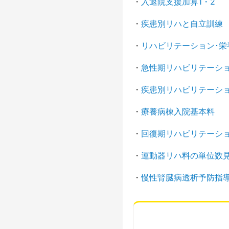
・
入退院支援加算1・2
・
疾患別リハと自立訓練 
・
リハビリテーション･栄
・
急性期リハビリテーシ
・
疾患別リハビリテーシ
・
療養病棟入院基本料
・
回復期リハビリテーシ
・
運動器リハ料の単位数
・
慢性腎臓病透析予防指