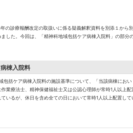
6年の診療報酬改定の取扱いに係る疑義解釈資料を別添１から
めました。今回は、「精神科地域包括ケア病棟入院料」の部分
ア病棟入院料
地域包括ケア病棟入院料の施設基準について、「当該病棟におい
は作業療法士、精神保健福祉士又は公認心理師が常時1人以上配
れているが、休日を含め全ての日において常時1人以上配置して