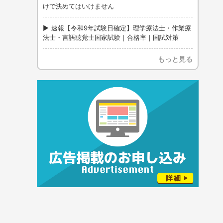
けで決めてはいけません
速報【令和9年試験日確定】理学療法士・作業療
法士・言語聴覚士国家試験｜合格率｜国試対策
もっと見る