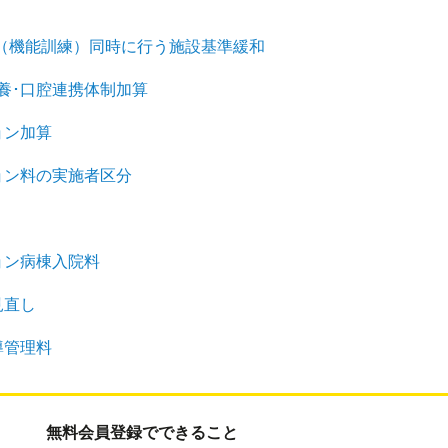
（機能訓練）同時に行う施設基準緩和
養･口腔連携体制加算
ョン加算
ョン料の実施者区分
ョン病棟入院料
見直し
導管理料
無料会員登録でできること