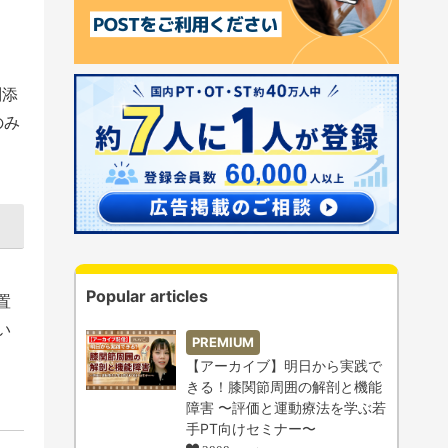
別添
のみ
Popular articles
置
い
PREMIUM
【アーカイブ】明日から実践で
きる！膝関節周囲の解剖と機能
障害 〜評価と運動療法を学ぶ若
手PT向けセミナー〜