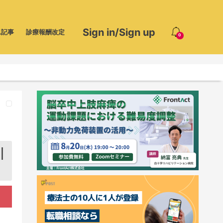
Sign in/Sign up
ム記事
診療報酬改定
0
｜