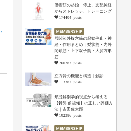
僧帽筋の起始・停止、支配神経
からストレッチ、トレーニング
174404 posts
ハ
MEMBERSHIP
股関節外旋六筋の起始停止・神
経・作用まとめ｜梨状筋・内外
閉鎖筋・上下双子筋・大腿方形
筋
260283 posts
立方骨の機能と構造｜触診
113387 posts
形態解剖学的視点から考える
【骨盤 前後傾】の正しい評価方
法｜吉田俊太郎
102386 posts
MEMBERSHIP