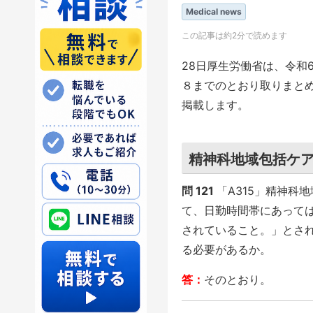
Medical news
この記事は約2分で読めます
28日厚生労働省は、令和
８までのとおり取りまと
掲載します。
精神科地域包括ケ
問 121
「A315」精神科
て、日勤時間帯にあって
されていること。」とさ
る必要があるか。
答：
そのとおり。