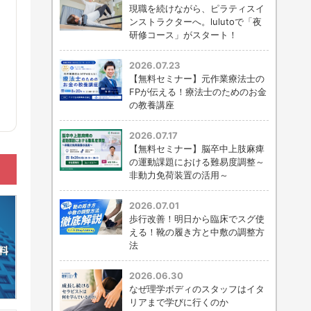
現職を続けながら、ピラティスイ
ンストラクターへ。lulutoで「夜
研修コース」がスタート！
2026.07.23
【無料セミナー】元作業療法士の
FPが伝える！療法士のためのお金
の教養講座
2026.07.17
【無料セミナー】脳卒中上肢麻痺
の運動課題における難易度調整～
非動力免荷装置の活用～
2026.07.01
歩行改善！明日から臨床でスグ使
える！靴の履き方と中敷の調整方
法
2026.06.30
なぜ理学ボディのスタッフはイタ
リアまで学びに行くのか